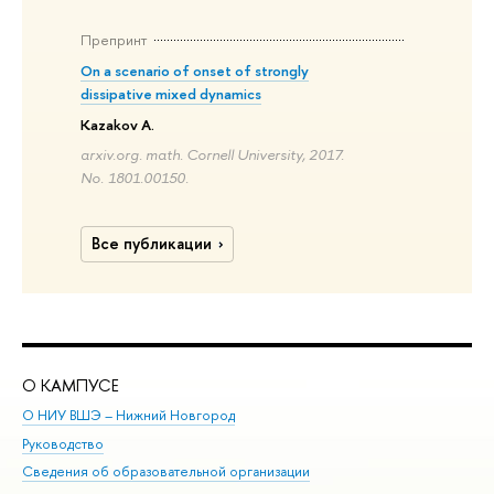
Препринт
On a scenario of onset of strongly
dissipative mixed dynamics
Kazakov A.
arxiv.org. math. Cornell University, 2017.
No. 1801.00150.
Все публикации
О КАМПУСЕ
ОБ
О НИУ ВШЭ – Нижний Новгород
Бак
Руководство
Маг
Сведения об образовательной организации
Вт