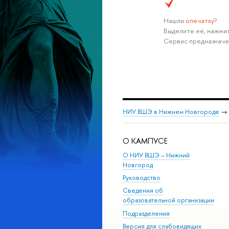
Нашли
опечатку
?
Выделите её, нажмит
Сервис предназначе
НИУ ВШЭ в Нижнем Новгороде
→
О КАМПУСЕ
О НИУ ВШЭ – Нижний
Новгород
Руководство
Сведения об
образовательной организации
Подразделения
Версия для слабовидящих