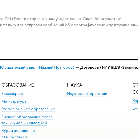
е Ctrl+Enter и отправьте нам уведомление. Спасибо за участие!
н только для отправки сообщений об орфографических и пунктуационных
Юридический отдел (Нижний Новгород)
→
Договоры (НИУ ВШЭ-Заказчик
ОБРАЗОВАНИЕ
НАУКА
С
С
Бакалавриат
Научные лаборатории
Ко
Магистратура
LM
Второе высшее образование
Высшее образование после
техникумов и колледжей
Курсы повышения
квалификации