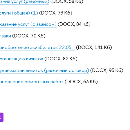
ания услуг (рамочный)
(DOCX, 58 Кб)
слуги (общая) (1)
(DOCX, 73 Кб)
казание услуг (с авансом)
(DOCX, 84 Кб)
тавки
(DOCX, 70 Кб)
приобретение авиабилетов 22.05_
(DOCX, 141 Кб)
рганизацию визитов
(DOCX, 82 Кб)
рганизации визитов (рамочный договор)
(DOCX, 93 Кб)
выполнение ремонтных работ
(DOCX, 63 Кб)