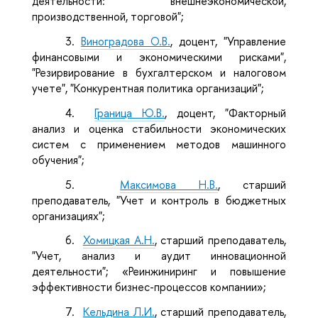
деятельности: внешнеэкономической,
производственной, торговой";
3.
Виноградова О.В.
, доцент, "Управление
финансовыми и экономическими рисками",
"Резирвирование в бухгалтерском и налоговом
учете", "Конкурентная политика организаций";
4.
Граница Ю.В.
, доцент, "Факторный
анализ и оценка стабильности экономических
систем с применением методов машинного
обучения";
5.
Максимова Н.В.
, старший
преподаватель, "Учет и контроль в бюджетных
организациях";
6.
Хомицкая А.Н.
, старший преподаватель,
"Учет, анализ и аудит инновационной
деятельности"; «Реинжиниринг и повышение
эффективности бизнес-процессов компании»;
7.
Кельдина Л.И.
, старший преподаватель,