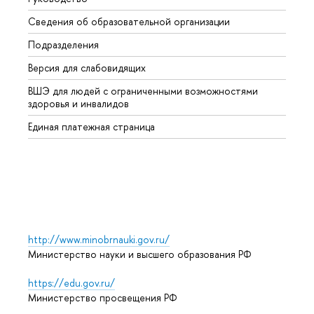
Сведения об образовательной организации
Второ
Подразделения
Высше
Версия для слабовидящих
Курсы
ВШЭ для людей с ограниченными возможностями
Профе
здоровья и инвалидов
Регио
Единая платежная страница
Языко
Выпус
Обрат
http://www.minobrnauki.gov.ru/
Министерство науки и высшего образования РФ
https://edu.gov.ru/
Министерство просвещения РФ