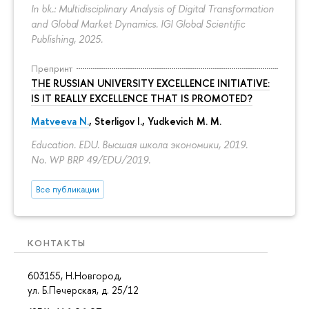
In bk.: Multidisciplinary Analysis of Digital Transformation
and Global Market Dynamics. IGI Global Scientific
Publishing, 2025.
Препринт
THE RUSSIAN UNIVERSITY EXCELLENCE INITIATIVE:
IS IT REALLY EXCELLENCE THAT IS PROMOTED?
Matveeva N.
,
Sterligov I.
,
Yudkevich M. M.
Education. EDU. Высшая школа экономики, 2019.
No. WP BRP 49/EDU/2019.
Все публикации
КОНТАКТЫ
603155, Н.Новгород,
ул. Б.Печерская, д. 25/12