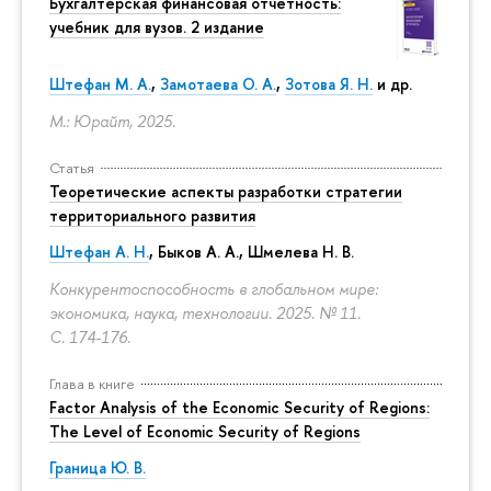
Бухгалтерская финансовая отчетность:
учебник для вузов. 2 издание
Штефан М. А.
,
Замотаева О. А.
,
Зотова Я. Н.
и др.
М.: Юрайт, 2025.
Статья
Теоретические аспекты разработки стратегии
территориального развития
Штефан А. Н.
, Быков А. А., Шмелева Н. В.
Конкурентоспособность в глобальном мире:
экономика, наука, технологии. 2025. № 11.
С. 174-176.
Глава в книге
Factor Analysis of the Economic Security of Regions:
The Level of Economic Security of Regions
Граница Ю. В.