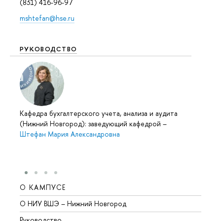
(831) 416-96-97
mshtefan@hse.ru
РУКОВОДСТВО
Кафедра бухгалтерского учета, анализа и аудита
(Нижний Новгород): заведующий кафедрой
–
Штефан Мария Александровна
О КАМПУСЕ
ОБР
О НИУ ВШЭ – Нижний Новгород
Бакал
Руководство
Магис