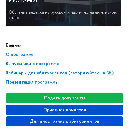
РУС+АНГЛ
Обучение ведется на русском и частично на английском
языке
Главная:
О программе
Выпускники о программе
Вебинары для абитуриентов (авторизуйтесь в ВК)
Презентация программы
Подать документы
Приемная комиссия
Для иностранных абитуриентов