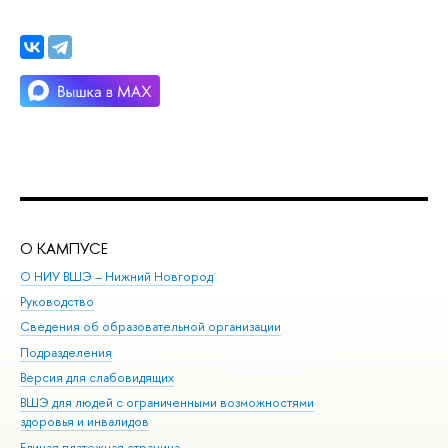
О КАМПУСЕ
ОБ
О НИУ ВШЭ – Нижний Новгород
Бак
Руководство
Маг
Сведения об образовательной организации
Вт
Подразделения
Вы
Версия для слабовидящих
Ку
ВШЭ для людей с ограниченными возможностями
Пр
здоровья и инвалидов
Рег
Единая платежная страница