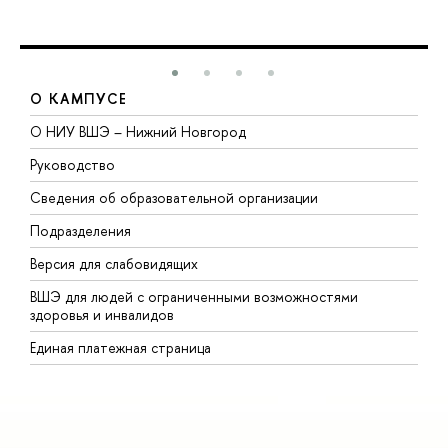
О КАМПУСЕ
О НИУ ВШЭ – Нижний Новгород
Б
Руководство
М
Сведения об образовательной организации
В
Подразделения
В
Версия для слабовидящих
К
ВШЭ для людей с ограниченными возможностями
П
здоровья и инвалидов
Р
Единая платежная страница
Я
В
О