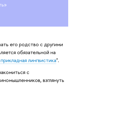
ть»
ать его родство с другими
вляется обязательной на
прикладная лингвистика
".
накомиться с
диномышленников, взглянуть