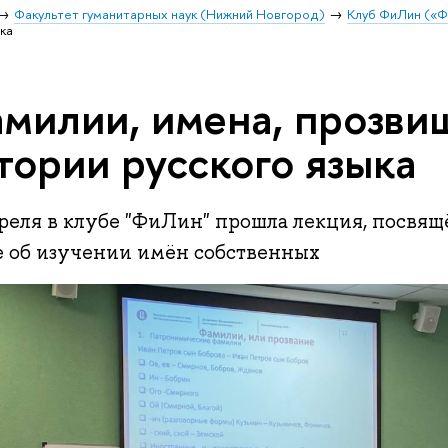
Факультет гуманитарных наук (Нижний Новгород)
Клуб ФиЛин («Ф
ка
милии, имена, прозви
тории русского языка
преля в клубе "ФиЛин" прошла лекция, посвящ
е об изучении имён собственных