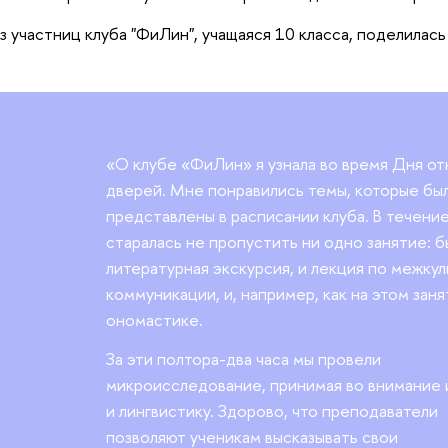
з участниц клуба "ФиЛин", учащаяся 10 класса, поделилас
«О клубе «ФиЛин» я узнала во время Дня о
дверей. Мне понравились темы, которые бы
представлены в расписании клуба. В течение
старалась не пропустить ни одно занятие: б
литературная экскурсия, и лекция по межку
коммуникации, и, например, как на этом заня
ономастике.
За эти полтора-два часа мы провели
микроисследование, принимая во внимание
и лингвистику. Здорово, что преподаватели
позволяют ученикам высказывать свои