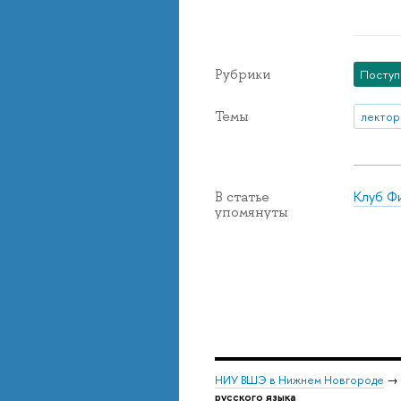
Рубрики
Посту
Темы
лектор
Клуб Ф
В статье
упомянуты
НИУ ВШЭ в Нижнем Новгороде
→
русского языка