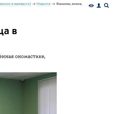
илолог и лингвист»)
Новости
Фамилии, имена,
ща в
ённая ономастике,