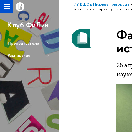
НИУ ВШЭ в Нижнем Новгороде
прозвища в истории русского язы
Клуб ФиЛин
Фа
ис
Преподаватели
Расписание
28 а
наук