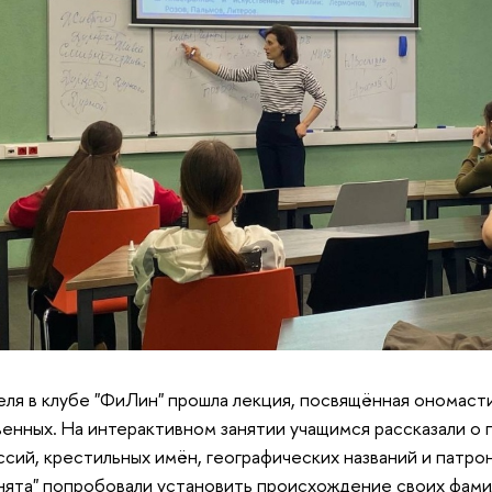
еля в клубе "ФиЛин" прошла лекция, посвящённая ономасти
енных. На интерактивном занятии учащимся рассказали о
сий, крестильных имён, географических названий и патрон
ята" попробовали установить происхождение своих фами