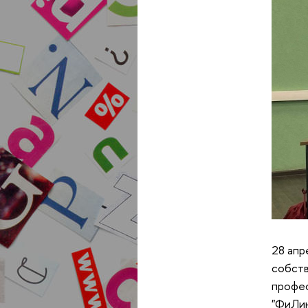
28 апр
собств
профес
"ФиЛин