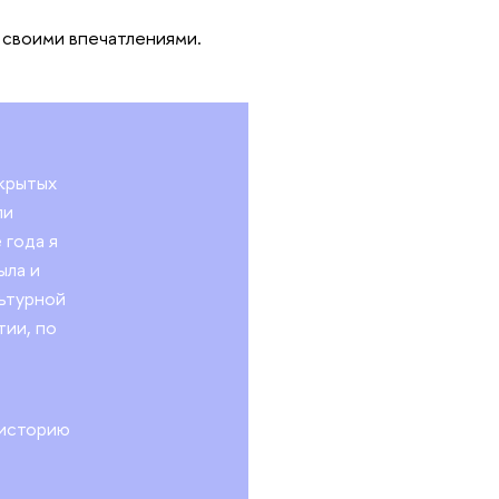
ь своими впечатлениями.
ткрытых
ли
 года я
ыла и
льтурной
тии, по
 историю