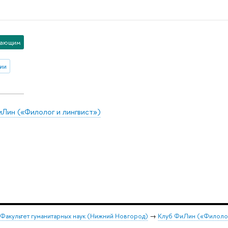
пающим
ии
иЛин («Филолог и лингвист»)
Факультет гуманитарных наук (Нижний Новгород)
→
Клуб ФиЛин («Филолог