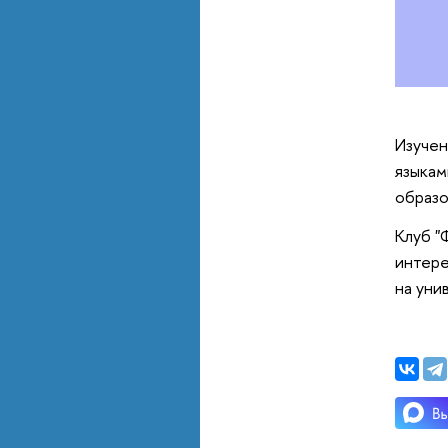
Изучен
языкам
образо
Клуб "
интере
на уни