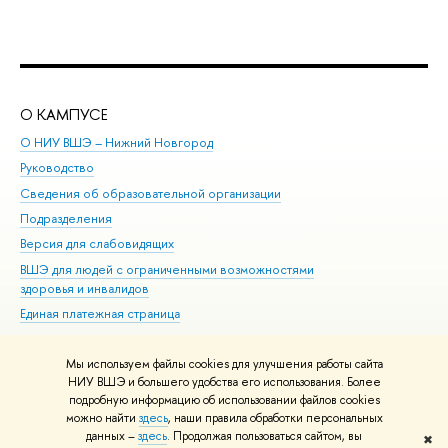
О КАМПУСЕ
ОБ
О НИУ ВШЭ – Нижний Новгород
Бак
Руководство
Маг
Сведения об образовательной организации
Вт
Подразделения
Вы
Версия для слабовидящих
Ку
ВШЭ для людей с ограниченными возможностями
Пр
здоровья и инвалидов
Рег
Единая платежная страница
Яз
Вы
Мы используем файлы cookies для улучшения работы сайта
Обр
НИУ ВШЭ и большего удобства его использования. Более
подробную информацию об использовании файлов cookies
можно найти
здесь
, наши правила обработки персональных
данных –
здесь
. Продолжая пользоваться сайтом, вы
✖