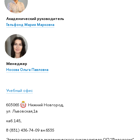
Академический руководитель
Гельфонд Мария Марковна
Менеджер
Носова Ольга Павловна
Учебный офис
603065
Нижний Новгород
,
ул. Львовская,1в
каб.145,
8 (831) 436-74-09 вн.6535
Электронная почта академического руководителя ОП "Филология"