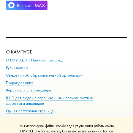
О КАМПУСЕ
ОБ
О НИУ ВШЭ – Нижний Новгород
Бак
Руководство
Маг
Сведения об образовательной организации
Вт
Подразделения
Вы
Версия для слабовидящих
Ку
ВШЭ для людей с ограниченными возможностями
Пр
здоровья и инвалидов
Рег
Единая платежная страница
Яз
Вы
Мы используем файлы cookies для улучшения работы сайта
Обр
НИУ ВШЭ и большего удобства его использования. Более