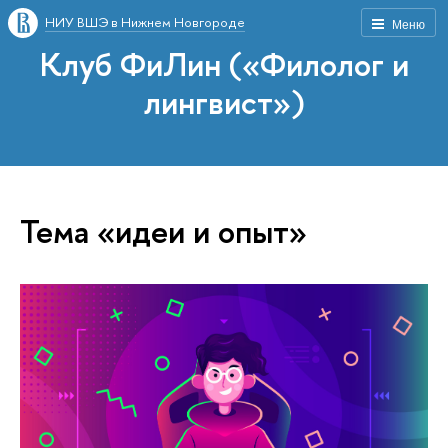
НИУ ВШЭ в Нижнем Новгороде
Меню
Клуб ФиЛин («Филолог и
лингвист»)
Тема «идеи и опыт»