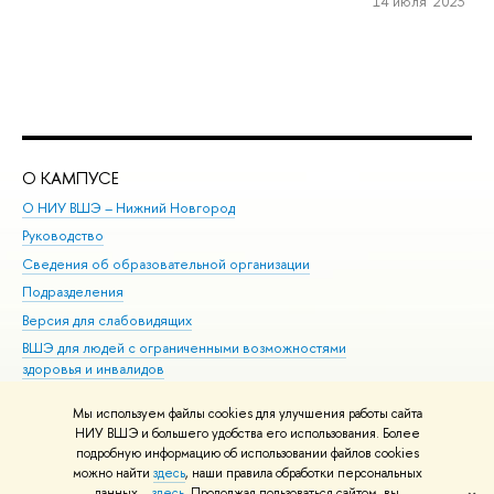
14 июля 2023
О КАМПУСЕ
ОБ
О НИУ ВШЭ – Нижний Новгород
Бак
Руководство
Маг
Сведения об образовательной организации
Вт
Подразделения
Вы
Версия для слабовидящих
Ку
ВШЭ для людей с ограниченными возможностями
Пр
здоровья и инвалидов
Рег
Единая платежная страница
Яз
Мы используем файлы cookies для улучшения работы сайта
Вы
НИУ ВШЭ и большего удобства его использования. Более
подробную информацию об использовании файлов cookies
Обр
можно найти
здесь
, наши правила обработки персональных
данных –
здесь
. Продолжая пользоваться сайтом, вы