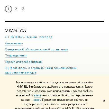
1
2
3
О КАМПУСЕ
ОБ
О НИУ ВШЭ – Нижний Новгород
Бак
Руководство
Маг
Сведения об образовательной организации
Вт
Подразделения
Вы
Версия для слабовидящих
Ку
ВШЭ для людей с ограниченными возможностями
Пр
здоровья и инвалидов
Рег
Единая платежная страница
Яз
Мы используем файлы cookies для улучшения работы сайта
Вы
НИУ ВШЭ и большего удобства его использования. Более
подробную информацию об использовании файлов cookies
Обр
можно найти
здесь
, наши правила обработки персональных
данных –
здесь
. Продолжая пользоваться сайтом, вы
✖
Редактору
подтверждаете, что были проинформированы об
© НИУ ВШЭ 1993–2026
Адреса и контакты
Условия использования
использовании файлов cookies сайтом НИУ ВШЭ и согласны