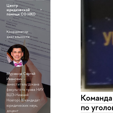
Центр
юридической
помощи СО НКО
Координатор
деятельности
Мурзаков Сергей
Иванович
–
заместитель декана
факультета права НИУ
Команда 
ВШЭ-Нижний
Новгород, кандидат
по уголо
юридических наук,
доцент