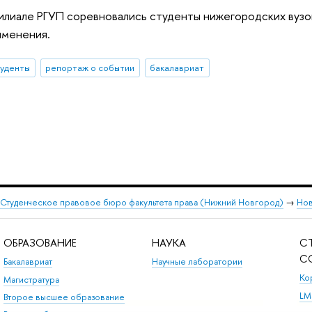
лиале РГУП соревновались студенты нижегородских вузов
именения.
туденты
репортаж о событии
бакалавриат
Студенческое правовое бюро факультета права (Нижний Новгород)
→
Нов
ОБРАЗОВАНИЕ
НАУКА
С
С
Бакалавриат
Научные лаборатории
Ко
Магистратура
LM
Второе высшее образование