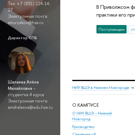
Тел. +7 (831) 224-14-
В Приволжсом фи
27
практики его пр
Электронная почта:
smurzakov@hse.ru
Поступающим
с
Директор СПБ
Шалаева Алёна
НИУ ВШЭ в Нижнем Новгороде
→
Михайловна
–
студентка 4 курса
Электронная почта:
О КАМПУСЕ
amshalaeva@edu.hse.ru
О НИУ ВШЭ – Нижний
Новгород
Руководство
Сведения об