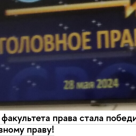
факультета права стала побед
вному праву!