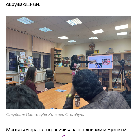
окружающими.
Студент Окварауба Кингсли Ониебучи
Магия вечера не ограничивалась словами и музыкой –