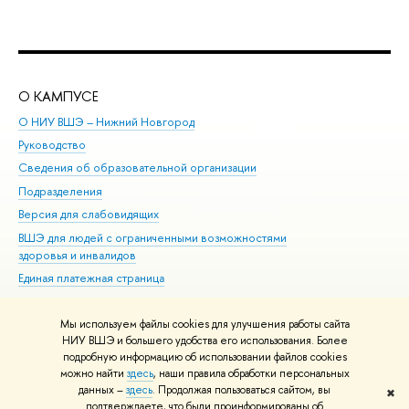
О КАМПУСЕ
ОБ
О НИУ ВШЭ – Нижний Новгород
Бак
Руководство
Маг
Сведения об образовательной организации
Вт
Подразделения
Вы
Версия для слабовидящих
Ку
ВШЭ для людей с ограниченными возможностями
Пр
здоровья и инвалидов
Рег
Единая платежная страница
Яз
Вы
Мы используем файлы cookies для улучшения работы сайта
Обр
НИУ ВШЭ и большего удобства его использования. Более
подробную информацию об использовании файлов cookies
можно найти
здесь
, наши правила обработки персональных
данных –
здесь
. Продолжая пользоваться сайтом, вы
✖
Редактору
подтверждаете, что были проинформированы об