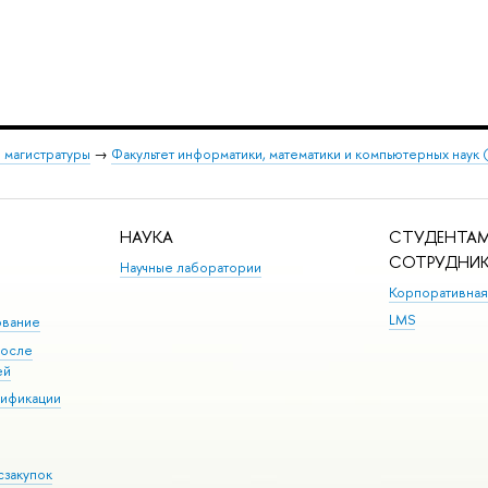
 магистратуры
→
Факультет информатики, математики и компьютерных наук
НАУКА
СТУДЕНТАМ
СОТРУДНИ
Научные лаборатории
Корпоративная
LMS
ование
после
ей
лификации
сзакупок