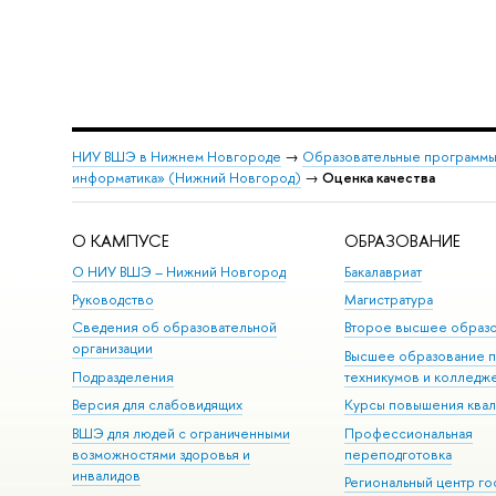
НИУ ВШЭ в Нижнем Новгороде
→
Образовательные программы
информатика» (Нижний Новгород)
→
Оценка качества
О КАМПУСЕ
ОБРАЗОВАНИЕ
О НИУ ВШЭ – Нижний Новгород
Бакалавриат
Руководство
Магистратура
Сведения об образовательной
Второе высшее образ
организации
Высшее образование 
Подразделения
техникумов и колледж
Версия для слабовидящих
Курсы повышения ква
ВШЭ для людей с ограниченными
Профессиональная
возможностями здоровья и
переподготовка
инвалидов
Региональный центр го