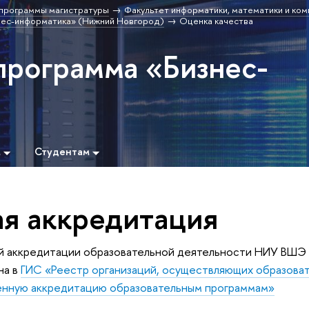
программы магистратуры
Факультет информатики, математики и ко
нес-информатика» (Нижний Новгород)
Оценка качества
программа «Бизнес-
м
Студентам
ая аккредитация
й аккредитации образовательной деятельности НИУ ВШЭ
на в
ГИС «Реестр организаций, осуществляющих образова
енную аккредитацию образовательным программам»