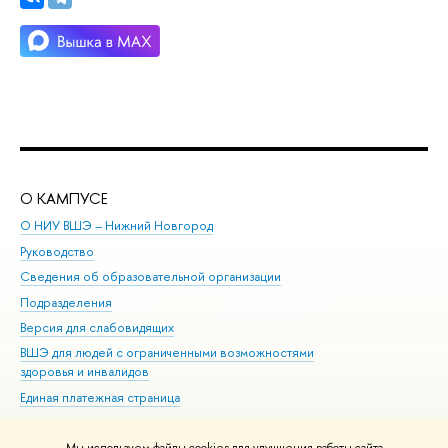
О КАМПУСЕ
ОБ
О НИУ ВШЭ – Нижний Новгород
Бак
Руководство
Маг
Сведения об образовательной организации
Вт
Подразделения
Вы
Версия для слабовидящих
Ку
ВШЭ для людей с ограниченными возможностями
Пр
здоровья и инвалидов
Рег
Единая платежная страница
Яз
Вы