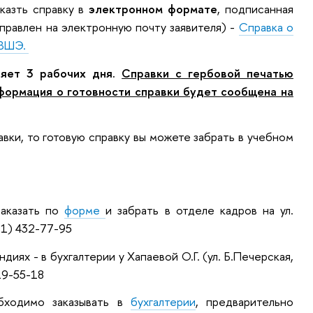
казть справку в
электронном формате
, подписанная
равлен на электронную почту заявителя) -
Справка о
 ВШЭ.
ляет 3 рабочих дня.
Справки с гербовой печатью
нформация о готовности справки будет сообщена на
равки, то готовую справку вы можете забрать в учебном
заказать по
форме
и забрать в отделе кадров на ул.
831) 432-77-95
иях - в бухгалтерии у Хапаевой О.Г. (ул. Б.Печерская,
419-55-18
обходимо заказывать в
бухгалтерии
, предварительно