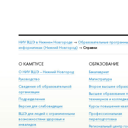
НИУ ВШЭ в Нижнем Новгороде
→
Образовательные программы
информатика» (Нижний Новгород)
→
Справки
О КАМПУСЕ
ОБРАЗОВАНИЕ
О НИУ ВШЭ – Нижний Новгород
Бакалавриат
Руководство
Магистратура
Сведения об образовательной
Второе высшее образ
организации
Высшее образование 
Подразделения
техникумов и колледж
Версия для слабовидящих
Курсы повышения ква
ВШЭ для людей с ограниченными
Профессиональная
возможностями здоровья и
переподготовка
инвалидов
Региональный центр го