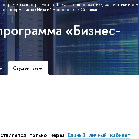
программы магистратуры
Факультет информатики, математики и ко
нес-информатика» (Нижний Новгород)
Справки
программа «Бизнес-
Студентам
ествляется только через
Единый личный кабинет