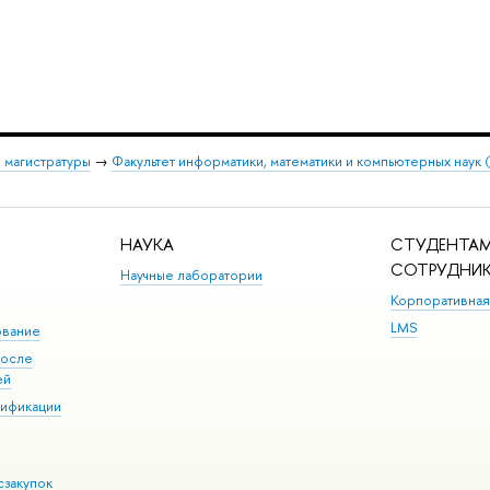
 магистратуры
→
Факультет информатики, математики и компьютерных наук
НАУКА
СТУДЕНТАМ
СОТРУДНИ
Научные лаборатории
Корпоративная
LMS
ование
после
ей
лификации
сзакупок