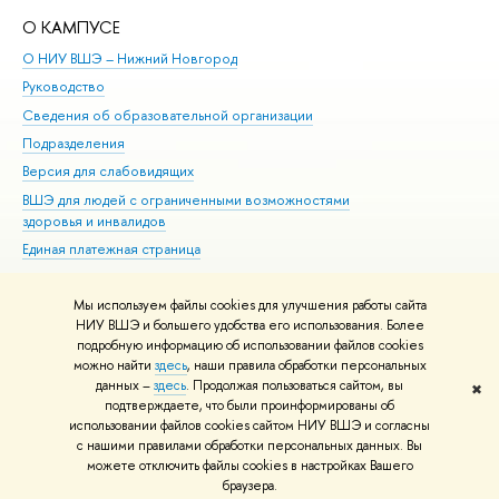
О КАМПУСЕ
ОБ
О НИУ ВШЭ – Нижний Новгород
Бак
Руководство
Маг
Сведения об образовательной организации
Вт
Подразделения
Вы
Версия для слабовидящих
Ку
ВШЭ для людей с ограниченными возможностями
Пр
здоровья и инвалидов
Рег
Единая платежная страница
Яз
Вы
Мы используем файлы cookies для улучшения работы сайта
Обр
НИУ ВШЭ и большего удобства его использования. Более
подробную информацию об использовании файлов cookies
можно найти
здесь
, наши правила обработки персональных
данных –
здесь
. Продолжая пользоваться сайтом, вы
✖
Редактору
подтверждаете, что были проинформированы об
© НИУ ВШЭ 1993–2026
Адреса и контакты
Условия использования
использовании файлов cookies сайтом НИУ ВШЭ и согласны
с нашими правилами обработки персональных данных. Вы
материалов
Политика конфиденциальности
Карта сайта
можете отключить файлы cookies в настройках Вашего
Шрифты HSE Sans и HSE Slab разработаны в
Школе дизайна НИУ ВШЭ
браузера.