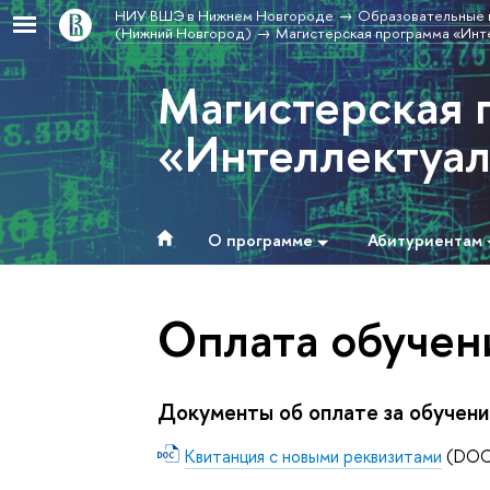
НИУ ВШЭ в Нижнем Новгороде
Образовательные 
(Нижний Новгород)
Магистерская программа «Инт
Магистерская 
«Интеллектуал
О программе
Абитуриентам
Оплата обучен
Документы об оплате за обучен
Квитанция с новыми реквизитами
(DOC,