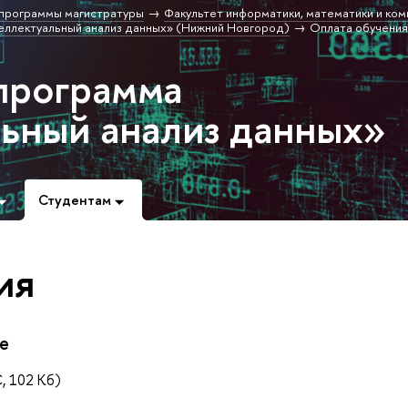
программы магистратуры
Факультет информатики, математики и ко
еллектуальный анализ данных» (Нижний Новгород)
Оплата обучения
программа
ьный анализ данных»
Студентам
ия
ие
 102 Кб)