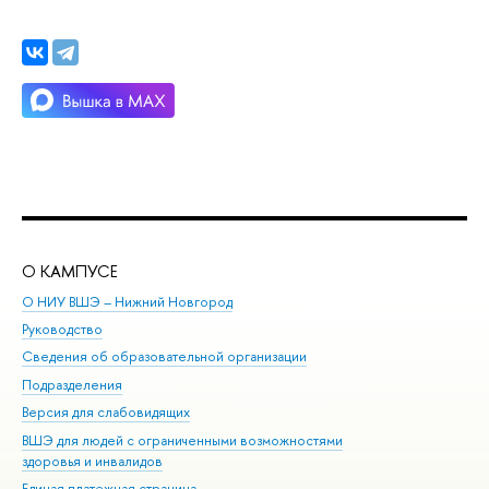
О КАМПУСЕ
ОБ
О НИУ ВШЭ – Нижний Новгород
Бак
Руководство
Маг
Сведения об образовательной организации
Вт
Подразделения
Вы
Версия для слабовидящих
Ку
ВШЭ для людей с ограниченными возможностями
Пр
здоровья и инвалидов
Рег
Единая платежная страница