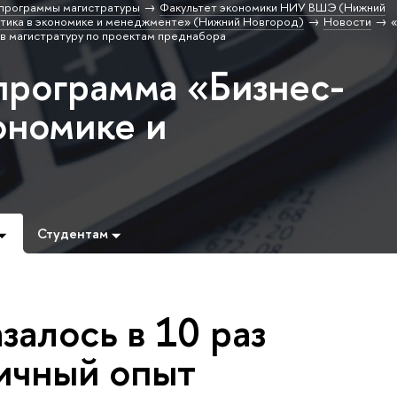
программы магистратуры
Факультет экономики НИУ ВШЭ (Нижний
тика в экономике и менеджменте» (Нижний Новгород)
Новости
я в магистратуру по проектам преднабора
программа «Бизнес-
ономике и
Студентам
залось в 10 раз
личный опыт