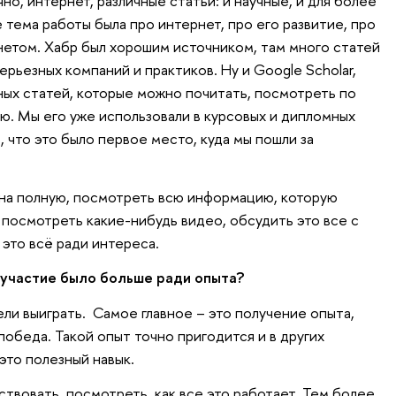
чно, интернет, различные статьи: и научные, и для более
 тема работы была про интернет, про его развитие, про
рнетом. Хабр был хорошим источником, там много статей
ерьезных компаний и практиков. Ну и Google Scholar,
зных статей, которые можно почитать, посмотреть по
ю. Мы его уже использовали в курсовых и дипломных
, что это было первое место, куда мы пошли за
на полную, посмотреть всю информацию, которую
 посмотреть какие-нибудь видео, обсудить это все с
 это всё ради интереса.
 участие было больше ради опыта?
ели выиграть. Самое главное – это получение опыта,
 победа. Такой опыт точно пригодится и в других
 это полезный навык.
твовать, посмотреть, как все это работает. Тем более,