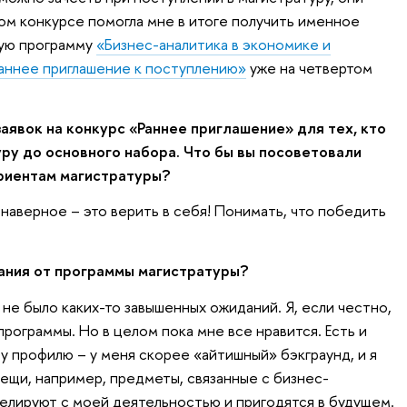
том конкурсе помогла мне в итоге получить именное
кую программу
«Бизнес-аналитика в экономике и
аннее приглашение к поступлению»
уже на четвертом
заявок на конкурс «Раннее приглашение» для тех, кто
уру до основного набора. Что бы вы посоветовали
уриентам магистратуры?
, наверное – это верить в себя! Понимать, что победить
ания от программы магистратуры?
 не было каких-то завышенных ожиданий. Я, если честно,
программы. Но в целом пока мне все нравится. Есть и
 профилю – у меня скорее «айтишный» бэкграунд, и я
вещи, например, предметы, связанные с бизнес-
релируют с моей деятельностью и пригодятся в будущем.