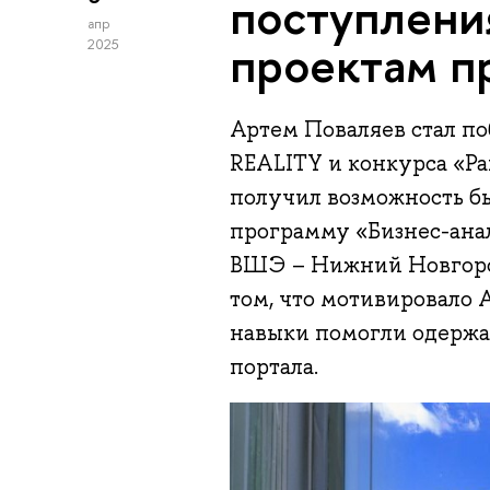
поступления
апр
проектам п
2025
Артем Поваляев стал 
REALITY и конкурса «Р
получил возможность б
программу «Бизнес-ана
ВШЭ – Нижний Новгород
том, что мотивировало 
навыки помогли одержат
портала.