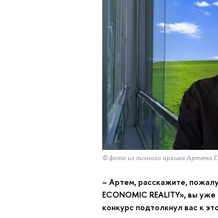
© фото из личного архива Артема 
– Артем, расскажите, пожалу
ECONOMIC REALITY», вы уже т
конкурс подтолкнул вас к э