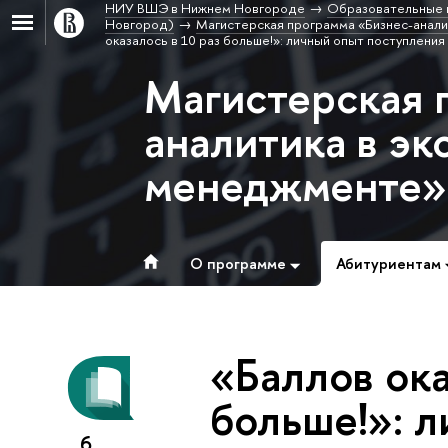
НИУ ВШЭ в Нижнем Новгороде
Образовательные 
Новгород)
Магистерская программа «Бизнес-анали
оказалось в 10 раз больше!»: личный опыт поступлени
Магистерская 
аналитика в эк
менеджменте»
О программе
Абитуриентам
«Баллов ока
больше!»: 
6