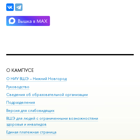
О КАМПУСЕ
ОБ
О НИУ ВШЭ – Нижний Новгород
Бак
Руководство
Маг
Сведения об образовательной организации
то
Подразделения
ыс
ерсия для слабовидящих
Ку
ШЭ для людей с ограниченными возможностями
Пр
здоровья и инвалидо
Рег
Единая платежная страница
Яз