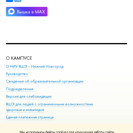
О КАМПУСЕ
ОБ
О НИУ ВШЭ – Нижний Новгород
Бак
Руководство
Маг
Сведения об образовательной организации
Вт
Подразделения
Вы
Версия для слабовидящих
Ку
ВШЭ для людей с ограниченными возможностями
Пр
здоровья и инвалидов
Рег
Единая платежная страница
Яз
Вы
Мы используем файлы cookies для улучшения работы сайта