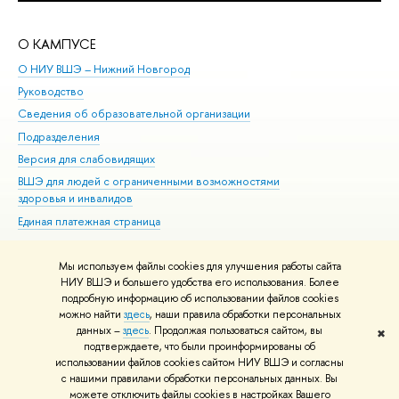
О КАМПУСЕ
ОБ
О НИУ ВШЭ – Нижний Новгород
Бак
Руководство
Маг
Сведения об образовательной организации
Вт
Подразделения
Вы
Версия для слабовидящих
Ку
ВШЭ для людей с ограниченными возможностями
Пр
здоровья и инвалидов
Рег
Единая платежная страница
Яз
Вы
Мы используем файлы cookies для улучшения работы сайта
Обр
НИУ ВШЭ и большего удобства его использования. Более
подробную информацию об использовании файлов cookies
можно найти
здесь
, наши правила обработки персональных
данных –
здесь
. Продолжая пользоваться сайтом, вы
✖
Редактору
подтверждаете, что были проинформированы об
© НИУ ВШЭ 1993–2026
Адреса и контакты
Условия использования
использовании файлов cookies сайтом НИУ ВШЭ и согласны
с нашими правилами обработки персональных данных. Вы
материалов
Политика конфиденциальности
Карта сайта
можете отключить файлы cookies в настройках Вашего
Шрифты HSE Sans и HSE Slab разработаны в
Школе дизайна НИУ ВШЭ