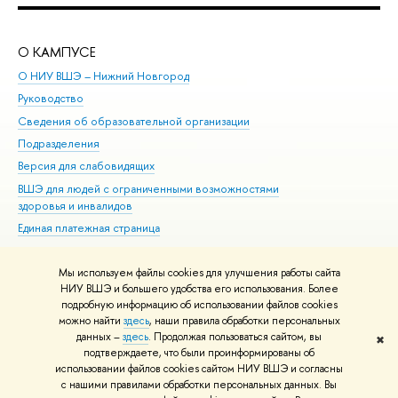
О КАМПУСЕ
ОБ
О НИУ ВШЭ – Нижний Новгород
Бак
Руководство
Маг
Сведения об образовательной организации
Вт
Подразделения
Вы
Версия для слабовидящих
Ку
ВШЭ для людей с ограниченными возможностями
Пр
здоровья и инвалидов
Рег
Единая платежная страница
Яз
Вы
Мы используем файлы cookies для улучшения работы сайта
Обр
НИУ ВШЭ и большего удобства его использования. Более
подробную информацию об использовании файлов cookies
можно найти
здесь
, наши правила обработки персональных
данных –
здесь
. Продолжая пользоваться сайтом, вы
✖
Редактору
подтверждаете, что были проинформированы об
© НИУ ВШЭ 1993–2026
Адреса и контакты
Условия использования
использовании файлов cookies сайтом НИУ ВШЭ и согласны
с нашими правилами обработки персональных данных. Вы
материалов
Политика конфиденциальности
Карта сайта