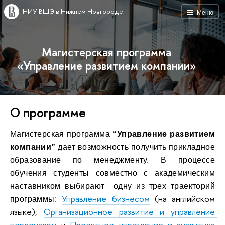
НИУ ВШЭ в Нижнем Новгороде
Меню
Магистерская программа
«Управление развитием компании»
О программе
Магистерская программа
“Управление развитием 
компании”
дает возможность получить прикладное
образование по менеджменту
. В процессе
обучения студенты совместно с академическим
наставником выбирают одну из трех траекторий
Управление бизнесом
(на английском 
программы:
языке
)
,
Организационное развитие и управление 
персоналом
 и 
Проектное управление и аналитика