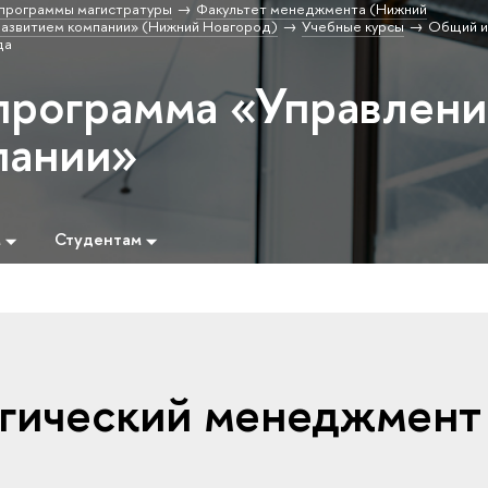
программы магистратуры
Факультет менеджмента (Нижний
развитием компании» (Нижний Новгород)
Учебные курсы
Общий 
да
программа «Управлен
пании»
м
Студентам
егический менеджмент