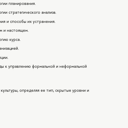
гии планирования.
ии стратегического анализа.
ния и способы их устранения.
м и настоящем.
гию курса.
анизацией.
пции.
оды к управлению формальной и неформальной
культуры, определяя ее тип, скрытые уровни и