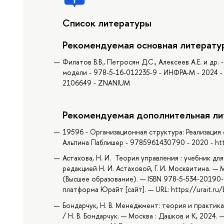
Список литературы
Рекомендуемая основная литерату
Филатов В.В., Петросян Д.С., Алексеев А.Е. и д
модели - 978-5-16-012235-9 - ИНФРА-М - 2024 - 
2106649 - ZNANIUM
Рекомендуемая дополнительная ли
19596 - Организационная структура: Реализация 
Альпина Паблишер - 9785961430790 - 2020 - https
Астахова, Н. И. Теория управления : учебник для 
редакцией Н. И. Астаховой, Г. И. Москвитина. — 
(Высшее образование). — ISBN 978-5-534-20190-
платформа Юрайт [сайт]. — URL: https://urait.r
Бондарчук, Н. В. Менеджмент: теория и практик
/ Н. В. Бондарчук. — Москва : Дашков и К, 2024. 