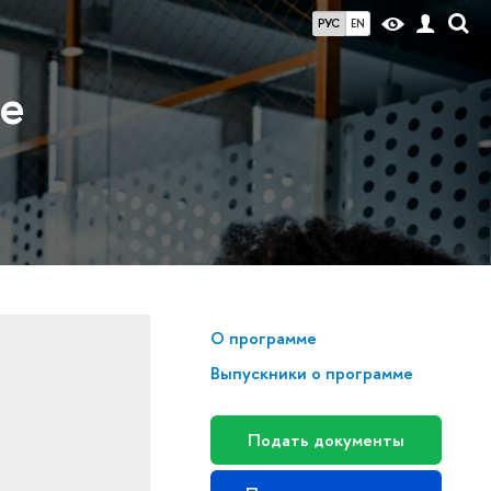
РУС
EN
и
ие
О программе
Выпускники о программе
Подать документы