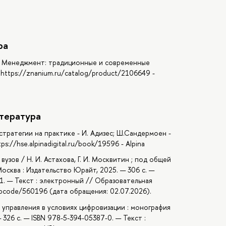
ра
р. - Менеджмент: традиционные и современные
https://znanium.ru/catalog/product/2106649 -
тература
стратегии на практике - И. Адизес; Ш.Сандермоен -
://hse.alpinadigital.ru/book/19596 - Alpina
вузов / Н. И. Астахова, Г. И. Москвитин ; под общей
Москва : Издательство Юрайт, 2025. — 306 с. —
1. — Текст : электронный // Образовательная
u/bcode/560196 (дата обращения: 02.07.2026).
а управления в условиях цифровизации : монография
— 326 с. — ISBN 978-5-394-05387-0. — Текст :