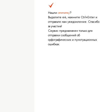
Нашли
опечатку
?
Выделите её, нажмите Ctrl+Enter и
отправьте нам уведомление. Спасибо
за участие!
Сервис предназначен только для
отправки сообщений об
орфографических и пунктуационных
ошибках.