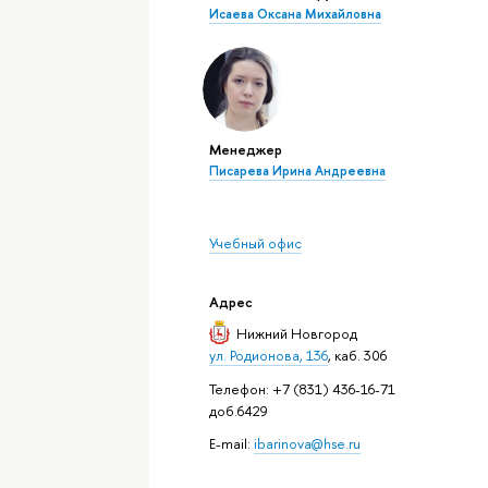
Исаева Оксана Михайловна
Менеджер
Писарева Ирина Андреевна
Учебный офис
Адрес
Нижний Новгород
ул. Родионова, 136
, каб. 306
Телефон: +7 (831) 436-16-71
доб.6429
E-mail:
ibarinova@hse.ru