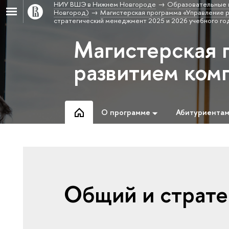
НИУ ВШЭ в Нижнем Новгороде
Образовательные 
Новгород)
Магистерская программа «Управление 
стратегический менеджмент 2025 и 2026 учебного го
Магистерская 
развитием ком
О программе
Абитуриента
Общий и страт