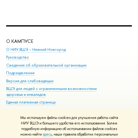
О КАМПУСЕ
ОБ
О НИУ ВШЭ – Нижний Новгород
Бак
Руководство
Маг
Сведения об образовательной организации
Вт
Подразделения
Вы
Версия для слабовидящих
Ку
ВШЭ для людей с ограниченными возможностями
Пр
здоровья и инвалидов
Рег
Единая платежная страница
Яз
Вы
Мы используем файлы cookies для улучшения работы сайта
Обр
НИУ ВШЭ и большего удобства его использования. Более
подробную информацию об использовании файлов cookies
можно найти
здесь
, наши правила обработки персональных