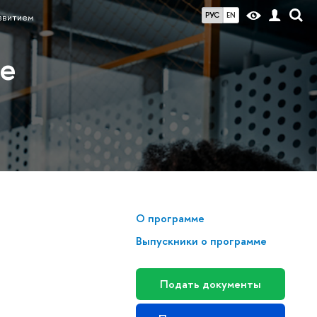
РУС
EN
звитием
ие
О программе
Выпускники о программе
Подать документы