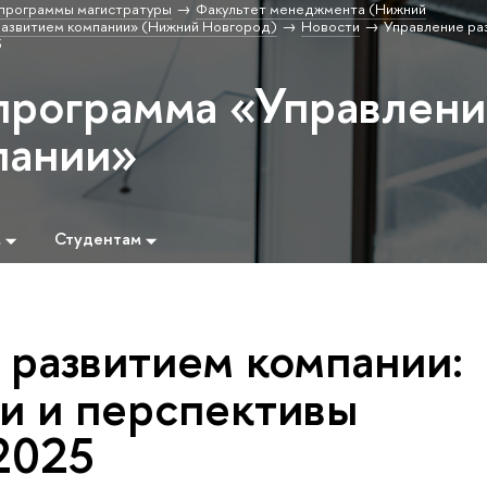
программы магистратуры
Факультет менеджмента (Нижний
развитием компании» (Нижний Новгород)
Новости
Управление ра
5
программа «Управлен
пании»
м
Студентам
 развитием компании:
и и перспективы
 2025