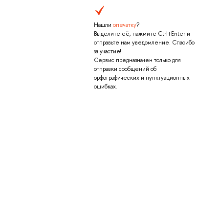
Нашли
опечатку
?
Выделите её, нажмите Ctrl+Enter и
отправьте нам уведомление. Спасибо
за участие!
Сервис предназначен только для
отправки сообщений об
орфографических и пунктуационных
ошибках.