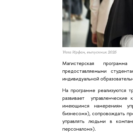
Улла Ирфан, выпускник 2025
Магистерская програм
предоставляемыми студент
индивидуальной образовательн
На программе реализуются тр
развивает управленческие 
имеющимся намерениям упр
бизнесом»), сопровождать пр
управлять людьми в компан
персоналом»).