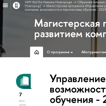
НИУ ВШЭ в Нижнем Новгороде
Образовательные 
Новгород)
Магистерская программа «Управление 
компании: возможности и перспективы обучения - 202
Магистерская 
развитием ком
О программе
Абитуриента
Управление
возможност
7
обучения -
июл
2025