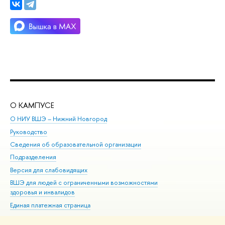
О КАМПУСЕ
ОБ
О НИУ ВШЭ – Нижний Новгород
Бак
Руководство
Маг
Сведения об образовательной организации
Вт
Подразделения
Вы
Версия для слабовидящих
Ку
ВШЭ для людей с ограниченными возможностями
Пр
здоровья и инвалидов
Рег
Единая платежная страница
Яз
Вы