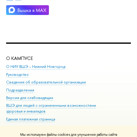
О КАМПУСЕ
ОБ
О НИУ ВШЭ – Нижний Новгород
Бак
Руководство
Маг
Сведения об образовательной организации
Вт
Подразделения
Вы
Версия для слабовидящих
Ку
ВШЭ для людей с ограниченными возможностями
Пр
здоровья и инвалидов
Рег
Единая платежная страница
Яз
Вы
Мы используем файлы cookies для улучшения работы сайта
Обр