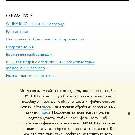
О КАМПУСЕ
ОБ
О НИУ ВШЭ – Нижний Новгород
Бак
Руководство
Маг
Сведения об образовательной организации
Вт
Подразделения
Вы
Версия для слабовидящих
Ку
ВШЭ для людей с ограниченными возможностями
Пр
здоровья и инвалидов
Рег
Единая платежная страница
Яз
Вы
Мы используем файлы cookies для улучшения работы сайта
Обр
НИУ ВШЭ и большего удобства его использования. Более
подробную информацию об использовании файлов cookies
можно найти
здесь
, наши правила обработки персональных
данных –
здесь
. Продолжая пользоваться сайтом, вы
✖
Редактору
подтверждаете, что были проинформированы об
© НИУ ВШЭ 1993–2026
Адреса и контакты
Условия использования
использовании файлов cookies сайтом НИУ ВШЭ и согласны
с нашими правилами обработки персональных данных. Вы
материалов
Политика конфиденциальности
Карта сайта
можете отключить файлы cookies в настройках Вашего
Шрифты HSE Sans и HSE Slab разработаны в
Школе дизайна НИУ ВШЭ