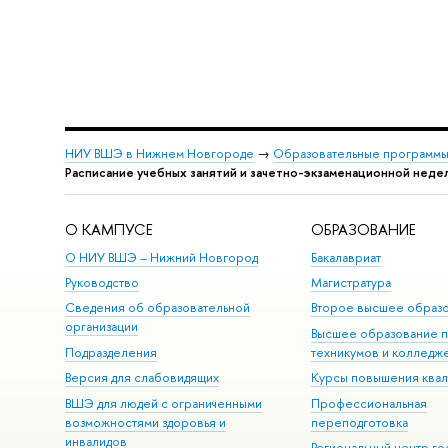
НИУ ВШЭ в Нижнем Новгороде
→
Образовательные программы
Расписание учебных занятий и зачетно-экзаменационной неде
О КАМПУСЕ
ОБРАЗОВАНИЕ
О НИУ ВШЭ – Нижний Новгород
Бакалавриат
Руководство
Магистратура
Сведения об образовательной
Второе высшее образ
организации
Высшее образование 
Подразделения
техникумов и колледж
Версия для слабовидящих
Курсы повышения ква
ВШЭ для людей с ограниченными
Профессиональная
возможностями здоровья и
переподготовка
инвалидов
Региональный центр го