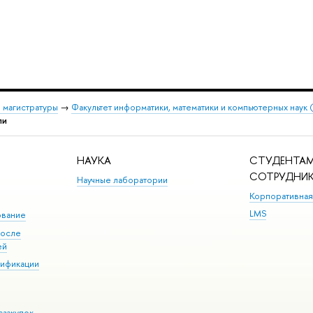
 магистратуры
→
Факультет информатики, математики и компьютерных наук
ли
НАУКА
СТУДЕНТАМ
СОТРУДНИ
Научные лаборатории
Корпоративная
LMS
ование
после
ей
лификации
сзакупок