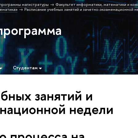
программы магистратуры
Факультет информатики, математики и ко
ематика»
Расписание учебных занятий и зачетно-экзаменационной н
программа
Студентам
бных занятий и
енационной недели
о процесса на