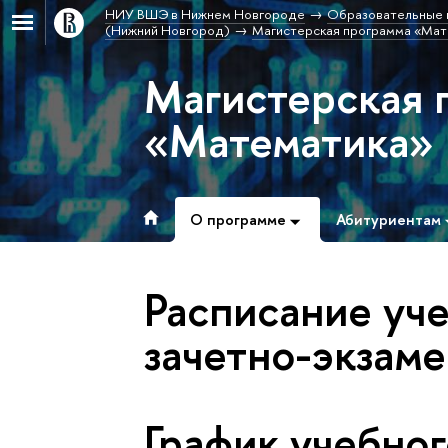
НИУ ВШЭ в Нижнем Новгороде
Образовательные 
(Нижний Новгород)
Магистерская программа «Мат
Магистерская 
«Математика»
О программе
Абитуриентам
Расписание уче
зачетно-экзам
График учебног