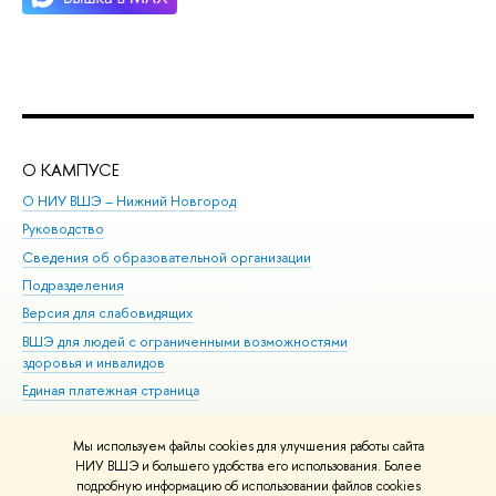
О КАМПУСЕ
ОБ
О НИУ ВШЭ – Нижний Новгород
Бак
Руководство
Маг
Сведения об образовательной организации
Вт
Подразделения
Вы
Версия для слабовидящих
Ку
ВШЭ для людей с ограниченными возможностями
Пр
здоровья и инвалидов
Рег
Единая платежная страница
Яз
Вы
Мы используем файлы cookies для улучшения работы сайта
Обр
НИУ ВШЭ и большего удобства его использования. Более
подробную информацию об использовании файлов cookies