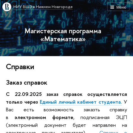
НИУ ВШЭ в Нижнем Новгороде
Меню
Магистерская программа
«Математика»
Справки
Заказ справок
С 22.09.2025 заказ справок осуществляется
только через
Единый личный кабинет студента.
У
Вас есть возможность заказть справку
в
электронном формате
, подписанная ЭЦП
(электронный документ будет направлен на
электронную почту заявителя) -
Справка о