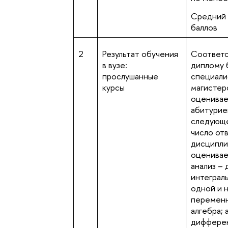
Средний б
баллов
2
Результат обучения
Соответс
в вузе:
диплому 
прослушанные
специали
курсы
магистер
оценивае
абитурие
следующе
число от
дисципли
оценивае
анализ –
интеграл
одной и 
переменн
алгебра;
диффере