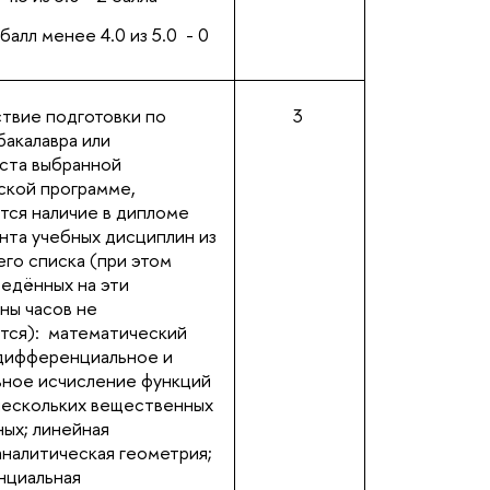
алл менее 4.0 из 5.0 - 0
твие подготовки по
3
бакалавра или
ста выбранной
ской программе,
тся наличие в дипломе
нта учебных дисциплин из
го списка (при этом
ведённых на эти
ны часов не
тся): математический
 дифференциальное и
ьное исчисление функций
нескольких вещественных
ых;
линейная
аналитическая геометрия;
нциальная