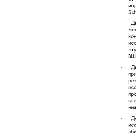
ин
Sch
·
Ди
мес
ко
ис
ст
ВШЭ
·
Д
при
рез
ис
пр
вн
ниж
·
Д
ис
аб