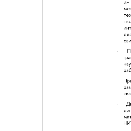
им 
ме
тех
тво
ин
дея
сви
·
П
гра
на
раб
·
Гр
раз
ква
·
Д
ди
ма
НИ