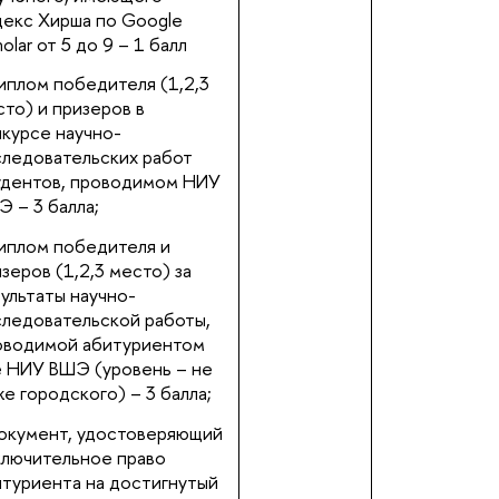
декс Хирша по Google
olar от 5 до 9 – 1 балл
плом победителя (1,2,3
то) и призеров в
нкурсе научно-
следовательских работ
удентов, проводимом НИУ
 – 3 балла;
иплом победителя и
зеров (1,2,3 место) за
ультаты научно-
следовательской работы,
оводимой абитуриентом
е НИУ ВШЭ (уровень – не
е городского) – 3 балла;
окумент, удостоверяющий
ключительное право
итуриента на достигнутый