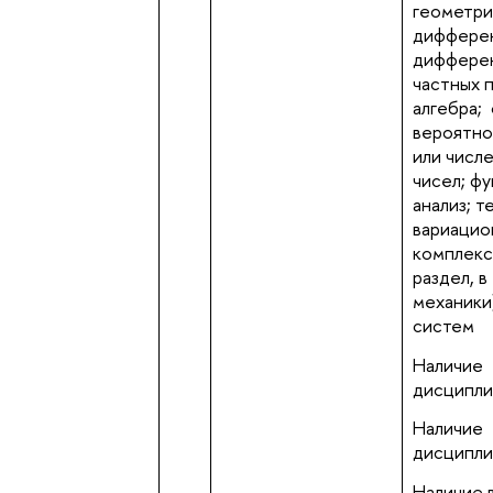
геометри
дифферен
дифферен
частных 
алгебра;
вероятно
или числ
чисел;
фу
анализ;
т
вариацио
комплекс
раздел, в
механики
систем
Наличие
дисциплин
Наличие
дисциплин
Наличие 