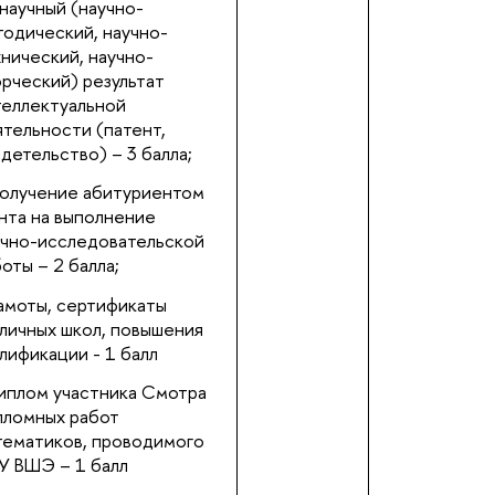
научный (научно-
тодический, научно-
нический, научно-
рческий) результат
теллектуальной
тельности (патент,
детельство) – 3 балла;
олучение абитуриентом
нта на выполнение
учно-исследовательской
оты – 2 балла;
амоты, сертификаты
личных школ, повышения
лификации - 1 балл
иплом участника Смотра
пломных работ
тематиков, проводимого
У ВШЭ – 1 балл