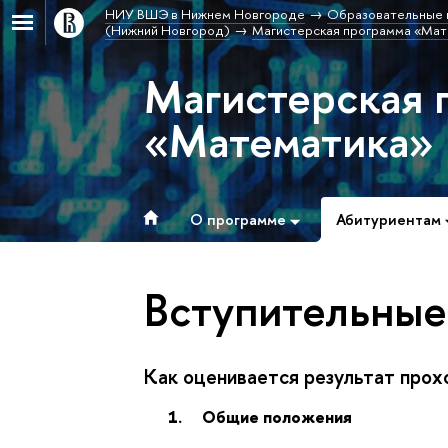
НИУ ВШЭ в Нижнем Новгороде
Образовательные 
(Нижний Новгород)
Магистерская программа «Мат
Магистерская 
«Математика»
О программе
Абитуриентам
Вступительные
Как оценивается результат про
1.
Общие положения