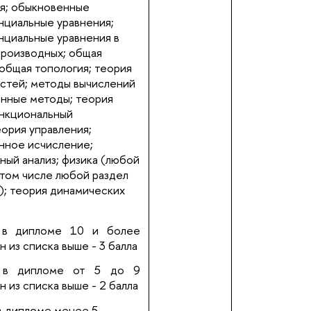
я; обыкновенные
циальные уравнения;
циальные уравнения в
производных; общая
общая топология; теория
стей; методы вычислений
енные методы;
теория
нкциональный
еория управления;
нное исчисление;
ный анализ; физика (любой
 том числе любой раздел
); теория динамических
 в дипломе 10 и более
 из списка выше - 3 балла
 в дипломе от 5 до 9
 из списка выше - 2 балла
в дипломе менее 5