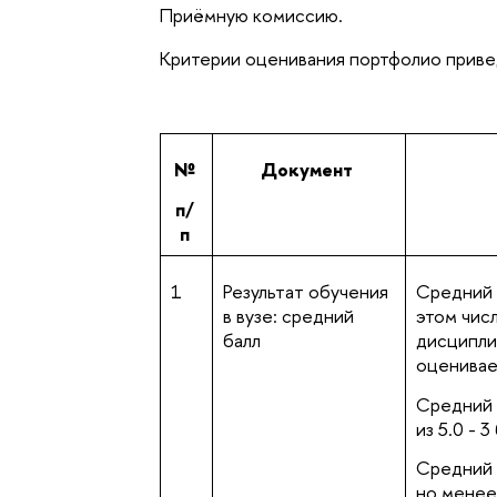
Приёмную комиссию.
Критерии оценивания портфолио приве
№
Документ
п/
п
1
Результат обучения
Средний 
в вузе: средний
этом чис
балл
дисципли
оценивае
Средний 
из 5.0 - 3
Средний б
но менее 