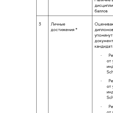
дисциплин
баллов
3
Личные
Оцениваю
достижения *
дипломов
упомянут
документ
кандидат
·
Р
от
ин
Sch
·
Р
от
ин
Sch
·
Р
от