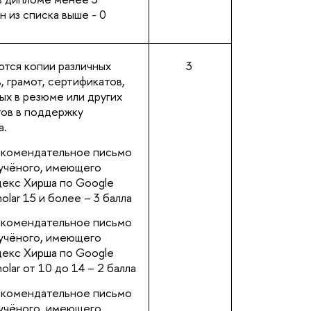
 из списка выше - 0
тся копии различных
3
, грамот, сертификатов,
ых в резюме или других
ов в поддержку
а.
екомендательное письмо
 учёного, имеющего
декс Хирша по Google
olar 15 и более – 3 балла
екомендательное письмо
 учёного, имеющего
декс Хирша по Google
olar от 10 до 14 – 2 балла
екомендательное письмо
 учёного, имеющего