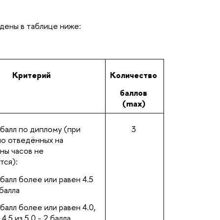
дены в таблице ниже:
Критерий
Количество
баллов
(max)
балл по диплому (при
3
ло отведённых на
ны часов не
тся):
балл более или равен 4.5
 балла
алл более или равен 4.0,
4.5 из 5.0 - 2 балла