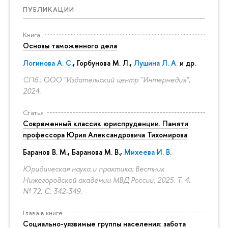
ПУБЛИКАЦИИ
Книга
Основы таможенного дела
Логинова А. С.
,
Горбунова М. Л.
,
Лушина Л. А.
и др.
СПб.: ООО "Издательский центр "Интермедия",
2024.
Статья
Современный классик юриспруденции. Памяти
профессора Юрия Александровича Тихомирова
Баранов В. М., Баранова М. В.,
Михеева И. В.
Юридическая наука и практика: Вестник
Нижегородской академии МВД России. 2025. Т. 4.
№ 72.
С. 342-349.
Глава в книге
Социально-уязвимые группы населения: забота