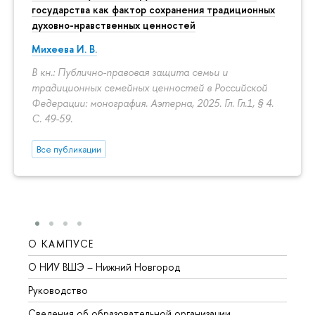
государства как фактор сохранения традиционных
духовно-нравственных ценностей
Михеева И. В.
В кн.: Публично-правовая защита семьи и
традиционных семейных ценностей в Российской
Федерации: монография. Аэтерна, 2025. Гл. Гл.1, § 4.
С. 49-59.
Все публикации
О КАМПУСЕ
ОБР
О НИУ ВШЭ – Нижний Новгород
Бакал
Руководство
Магис
Сведения об образовательной организации
Второ