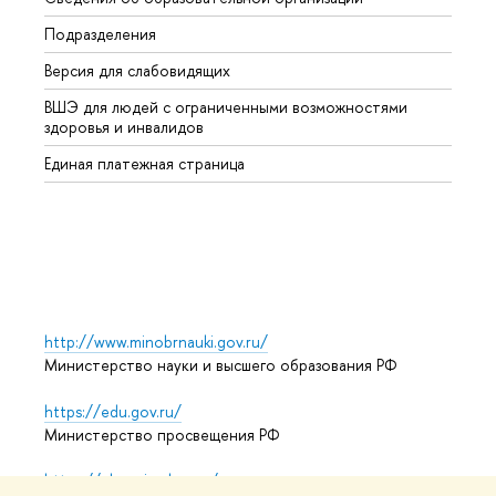
Подразделения
Высше
Версия для слабовидящих
Курсы
ВШЭ для людей с ограниченными возможностями
Профе
здоровья и инвалидов
Регио
Единая платежная страница
Языко
Выпус
Обрат
http://www.minobrnauki.gov.ru/
Министерство науки и высшего образования РФ
https://edu.gov.ru/
Министерство просвещения РФ
https://elearning.hse.ru/mooc