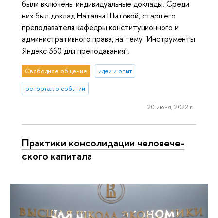
были включены индивидуальные доклады. Среди
них был доклад Натальи Шитовой, старшего
преподавателя кафедры конституционного и
административного права, на тему "Инструменты
Яндекс 360 для преподавания".
Свободное общение
идеи и опыт
репортаж о событии
20 июня, 2022 г.
Практики кон­со­ли­да­ции че­ло­ве­че­
ско­го капитала