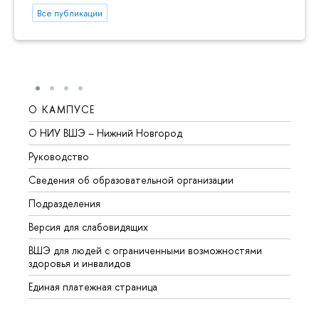
Все публикации
О КАМПУСЕ
ОБР
О НИУ ВШЭ – Нижний Новгород
Бакал
Руководство
Магис
Сведения об образовательной организации
Второ
Подразделения
Высше
Версия для слабовидящих
Курсы
ВШЭ для людей с ограниченными возможностями
Профе
здоровья и инвалидов
Регио
Единая платежная страница
Языко