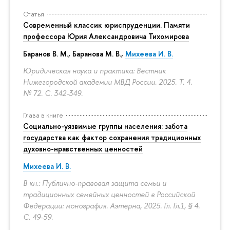
Статья
Современный классик юриспруденции. Памяти
профессора Юрия Александровича Тихомирова
Баранов В. М., Баранова М. В.,
Михеева И. В.
Юридическая наука и практика: Вестник
Нижегородской академии МВД России. 2025. Т. 4.
№ 72.
С. 342-349.
Глава в книге
Социально-уязвимые группы населения: забота
государства как фактор сохранения традиционных
духовно-нравственных ценностей
Михеева И. В.
В кн.: Публично-правовая защита семьи и
традиционных семейных ценностей в Российской
Федерации: монография. Аэтерна, 2025. Гл. Гл.1, § 4.
С. 49-59.