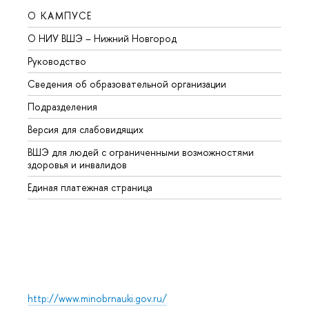
О КАМПУСЕ
ОБР
О НИУ ВШЭ – Нижний Новгород
Бакал
Руководство
Магис
Сведения об образовательной организации
Второ
Подразделения
Высше
Версия для слабовидящих
Курсы
ВШЭ для людей с ограниченными возможностями
Профе
здоровья и инвалидов
Регио
Единая платежная страница
Языко
Выпус
Обрат
http://www.minobrnauki.gov.ru/