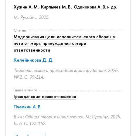
Хужин А. М., Карпычев М. В., Одинокова А. В. и др.
М.: Русайнс, 2025.
Статья
Модернизация цели исполнительского сбора: на
пути от меры принуждения к мере
ответственности
Келейникова Д. Д.
Теоретическая и прикладная юриспруденция. 2026.
№ 2.
С. 99-114.
Глава в книге
Гражданские правоотношения
Пчелкин А. В.
В кн.: Общая теория цивилистики. М.: Русайнс, 2025.
Гл. 6.
С. 123-162.