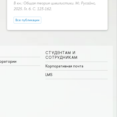
В кн.: Общая теория цивилистики. М.: Русайнс,
2025. Гл. 6.
С. 123-162.
Все публикации
СТУДЕНТАМ И
СОТРУДНИКАМ
боратории
Корпоративная почта
LMS