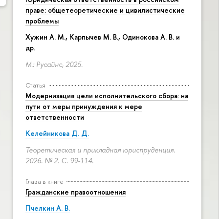
праве: общетеоретические и цивилистические
проблемы
Хужин А. М., Карпычев М. В., Одинокова А. В. и
др.
М.: Русайнс, 2025.
Статья
Модернизация цели исполнительского сбора: на
пути от меры принуждения к мере
ответственности
Келейникова Д. Д.
Теоретическая и прикладная юриспруденция.
2026. № 2.
С. 99-114.
Глава в книге
Гражданские правоотношения
Пчелкин А. В.