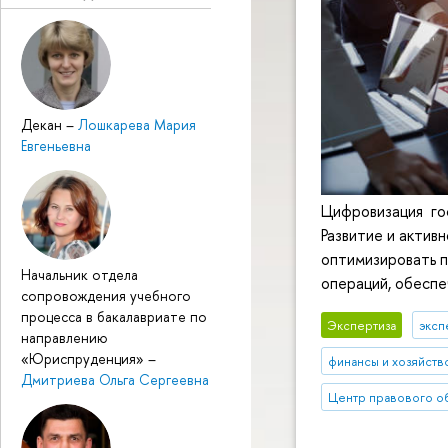
Декан
–
Лошкарева Мария
Евгеньевна
Цифровизация го
Развитие и актив
оптимизировать п
Начальник отдела
операций, обеспе
сопровождения учебного
процесса в бакалавриате по
Экспертиза
эксп
направлению
«Юриспруденция»
–
финансы и хозяйств
Дмитриева Ольга Сергеевна
Центр правового о