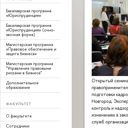
Бакалаврская программа
«Юриспруденция»
Бакалаврская программа
«Юриспруденция» (очно-
заочная форма)
Магистерская программа
«Правовое обеспечение и
защита бизнеса»
Магистерская программа
"Управление правовыми
рисками в бизнесе"
Открытый семина
Дополнительное
правоприменитель
образование
подготовки кадр
Новгород. Экспе
ФАКУЛЬТЕТ
контроль и надзо
изменениях в зак
О факультете
служб организаци
Сотрудники