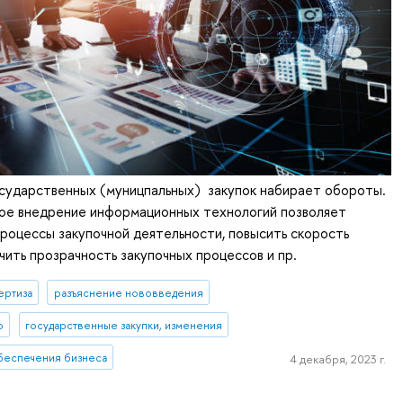
сударственных (муницпальных) закупок набирает обороты.
ное внедрение информационных технологий позволяет
роцессы закупочной деятельности, повысить скорость
чить прозрачность закупочных процессов и пр.
ертиза
разъяснение нововведения
о
государственные закупки, изменения
беспечения бизнеса
4 декабря, 2023 г.