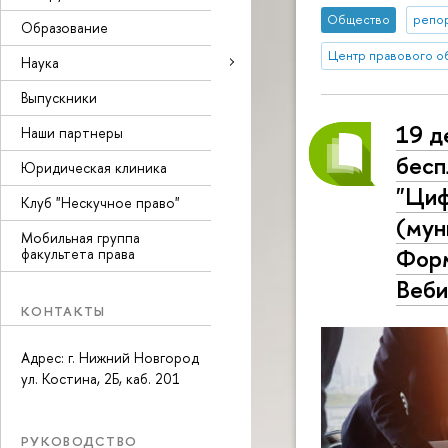
Общество
репор
Образование
Центр правового о
Наука
Выпускники
19 д
Наши партнеры
бесп
Юридическая клиника
"Циф
Клуб "Нескучное право"
(мун
Мобильная группа
Форм
факультета права
Веби
КОНТАКТЫ
Адрес: г. Нижний Новгород
ул. Костина, 2Б, каб. 201
РУКОВОДСТВО