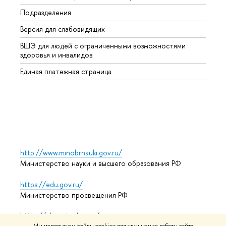
Подразделения
Высше
Версия для слабовидящих
Курсы
ВШЭ для людей с ограниченными возможностями
Профе
здоровья и инвалидов
Регио
Единая платежная страница
Языко
Выпус
Обрат
http://www.minobrnauki.gov.ru/
Министерство науки и высшего образования РФ
https://edu.gov.ru/
Министерство просвещения РФ
https://elearning.hse.ru/mooc