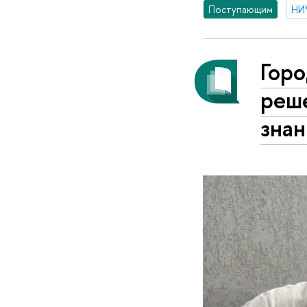
Поступающим
НИ
Гор
реш
зна