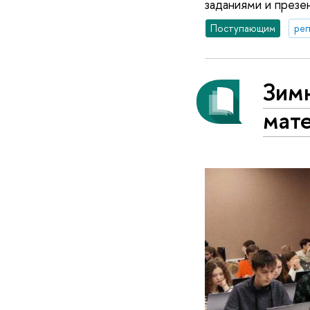
заданиями и презе
Поступающим
реп
Зим
мат