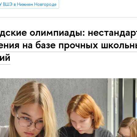
У ВШЭ в Нижнем Новгороде
одские олимпиады: нестанда
ения на базе прочных школьн
ний