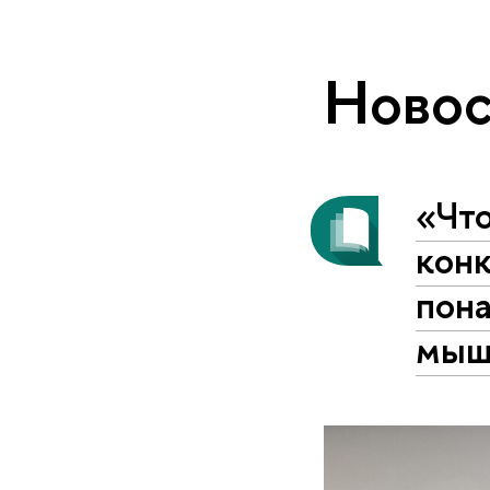
Новос
«Что
конк
пон
мыш