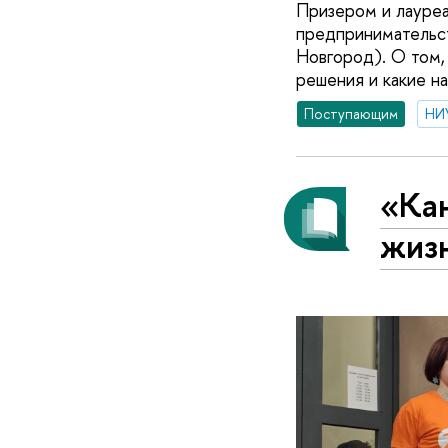
Призером и лауреа
предпринимательст
Новгород). О том,
решения и какие на
Поступающим
НИ
«Ка
жиз