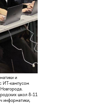
матики и
 с ИТ-кампусом
Новгорода.
родских школ 8-11
ач информатики,