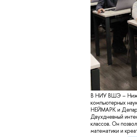
В НИУ ВШЭ – Нижн
компьютерных наук
НЕЙМАРК и Департ
Двухдневный интен
классов. Он позво
математики и креа