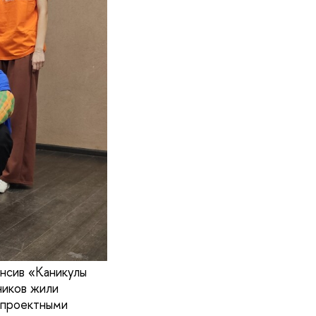
нсив «Каникулы
ников жили
 проектными