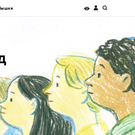
 Вышки
д