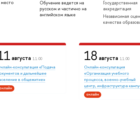
 место
Обучение ведется на
Государственная
русском и частично на
аккредитация
английском языке
Независимая оце
качества образов
11
18
августа
августа
11:00
11:00
нлайн-консультация «Подача
Онлайн-консультация
окументов и дальнейшее
«Организация учебного
аселение в общежитие»
процесса, военно-учебный
центр, инфраструктура кампу
онлайн
онлайн