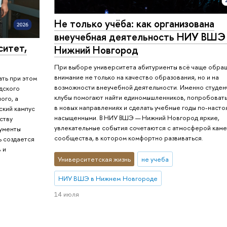
Не только учёба: как организована
внеучебная деятельность НИУ ВШЭ
ситет,
Нижний Новгород
При выборе университета абитуриенты всё чаще обра
внимание не только на качество образования, но и на
ать при этом
возможности внеучебной деятельности. Именно студен
дского
клубы помогают найти единомышленников, попробоват
ого, а
в новых направлениях и сделать учебные годы по-наст
ский кампус
насыщенными. В НИУ ВШЭ — Нижний Новгород яркие,
еству
увлекательные события сочетаются с атмосферой кам
кументы
сообщества, в котором комфортно развиваться.
ь создается
 и
Университетская жизнь
не учеба
НИУ ВШЭ в Нижнем Новгороде
14 июля