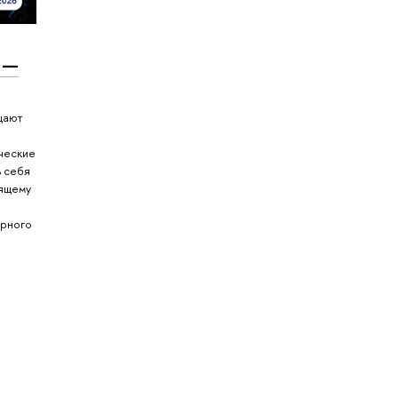
 —
щают
ческие
ь себя
оящему
ерного