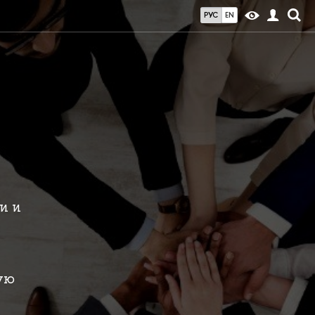
РУС
EN
и и
ую