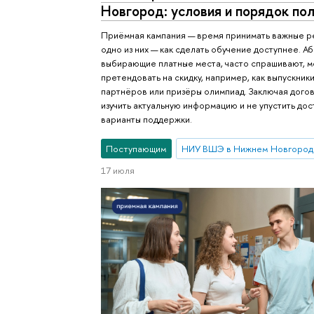
Новгород: условия и порядок по
Приёмная кампания — время принимать важные р
одно из них — как сделать обучение доступнее. А
выбирающие платные места, часто спрашивают, мо
претендовать на скидку, например, как выпускник
партнёров или призёры олимпиад. Заключая дого
изучить актуальную информацию и не упустить до
варианты поддержки.
Поступающим
НИУ ВШЭ в Нижнем Новгород
17 июля