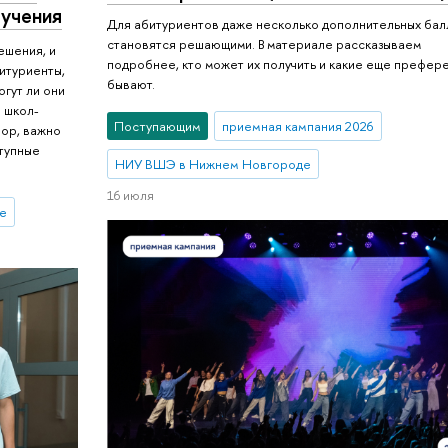
лучения
Для абитуриентов даже несколько дополнительных бал
становятся решающими. В материале рассказываем
ешения, и
подробнее, кто может их получить и какие еще префер
битуриенты,
бывают.
гут ли они
и школ-
Поступающим
приемная кампания 2026
вор, важно
ступные
НИУ ВШЭ в Нижнем Новгороде
16 июля
е