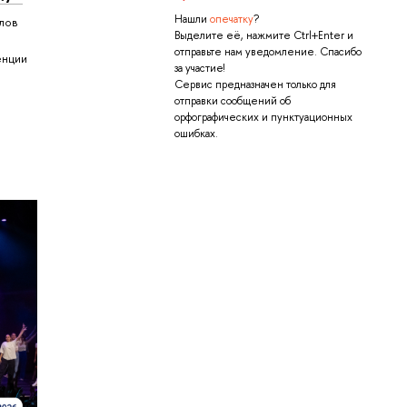
Нашли
опечатку
?
лов
Выделите её, нажмите Ctrl+Enter и
отправьте нам уведомление. Спасибо
енции
за участие!
Сервис предназначен только для
отправки сообщений об
орфографических и пунктуационных
ошибках.