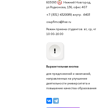
603093
Нижний Новгород
,
ул.Родионова, 136, офис 407
+7
(831) 4320089,
внутр.:
6403
osupfimcs@hse.ru
Режим приема студентов: вт, ср, чт
10:00-16:00
Выразительная кнопка
для предложений и замечаний,
направленных на улучшение
деятельности университета и
повышение качества образования