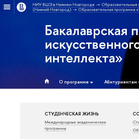
НИУ ВШЭ в Нижнем Новгороде
Образовательные 
(Нижний Новгород)
Образовательная программа «Т
Бакалаврская 
искусственног
интеллекта»
О программе
Абитуриентам
СТУДЕНЧЕСКАЯ ЖИЗНЬ
СО
Международные академические
Ст
программы
Об