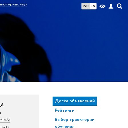
пьютерных наук
РУС
EN
Доска объявлений
ДА
Рейтинги
а
Выбор траектории
rtLMS)
обучения
(LMS)