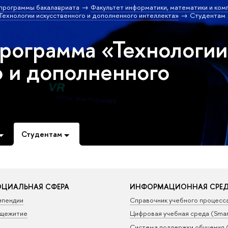
программы бакалавриата
Факультет информатики, математики и ком
ехнологии искусственного и дополненного интеллекта»
Студентам
программа «Технологии
о и дополненного
Студентам
ЦИАЛЬНАЯ СФЕРА
ИНФОРМАЦИОННАЯ СРЕ
ипендии
Справочник учебного процесс
щежитие
Цифровая учебная среда (Sma
Система поддержки обучения 