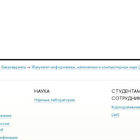
 бакалавриата
→
Факультет информатики, математики и компьютерных наук
НАУКА
СТУДЕНТАМ
СОТРУДНИ
Научные лаборатории
Корпоративная
LMS
ование
после
ей
лификации