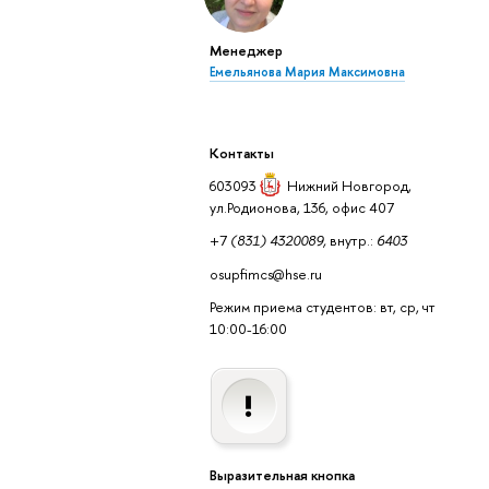
Менеджер
Емельянова Мария Максимовна
Контакты
603093
Нижний Новгород
,
ул.Родионова, 136, офис 407
+7
(831) 4320089,
внутр.:
6403
osupfimcs@hse.ru
Режим приема студентов: вт, ср, чт
10:00-16:00
Выразительная кнопка