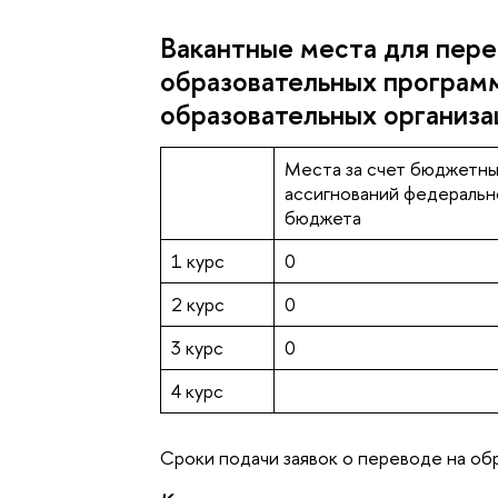
Вакантные места для пере
образовательных програм
образовательных организа
Места за счет бюджетн
ассигнований федеральн
бюджета
1 курс
0
2 курс
0
3 курс
0
4 курс
Сроки подачи заявок о переводе на об