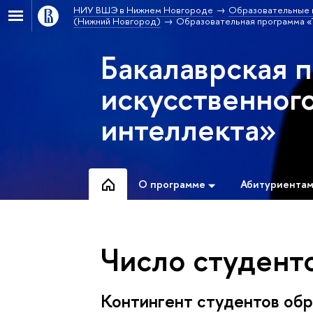
НИУ ВШЭ в Нижнем Новгороде
Образовательные 
(Нижний Новгород)
Образовательная программа «Т
Бакалаврская 
искусственног
интеллекта»
О программе
Абитуриента
Число студенто
Контингент студентов обр