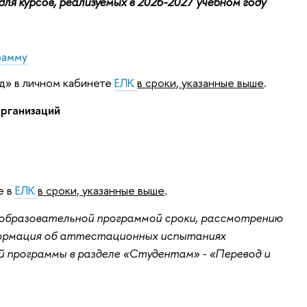
ля курсов, реализуемых в 2026-2027 учебном году
рамму
д» в личном кабинете
ЕЛК
в сроки, указанные выше
.
рганизаций
е в
ЕЛК
в сроки, указанные выше
.
е образовательной программой сроки, рассмотрению
формация об аттестационных испытаниях
 программы в разделе «Студентам» - «Перевод и