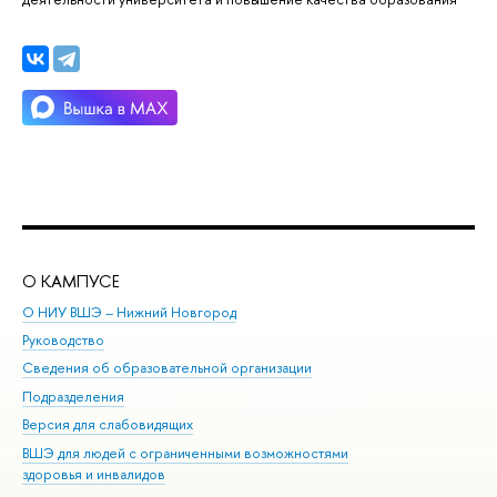
О КАМПУСЕ
ОБ
О НИУ ВШЭ – Нижний Новгород
Бак
Руководство
Маг
Сведения об образовательной организации
Вт
Подразделения
Вы
Версия для слабовидящих
Ку
ВШЭ для людей с ограниченными возможностями
Пр
здоровья и инвалидов
Рег