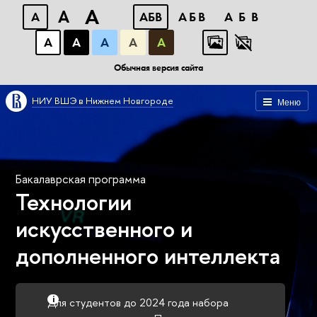
A
A
A
АБВ
АБВ
АБВ
А
А
А
А
А
Обычная версия сайта
НИУ ВШЭ в Нижнем Новгороде
Меню
Бакалаврская программа
Технологии
искусственного и
дополненного интеллекта
Для студентов до 2024 года набора