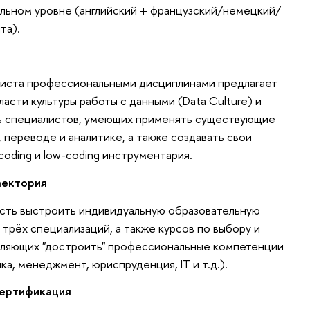
льном уровне (английский + французский/немецкий/
та).
гвиста профессиональными дисциплинами предлагает
асти культуры работы с данными (Data Culture) и
ить специалистов, умеющих применять существующие
 переводе и аналитике, а также создавать свои
oding и low-coding инструментария.
аектория
сть выстроить индивидуальную образовательную
трёх специализаций, а также курсов по выбору и
воляющих "достроить" профессиональные компетенции
а, менеджмент, юриспруденция, IT и т.д.).
ертификация