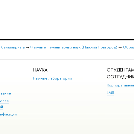
 бакалавриата
→
Факультет гуманитарных наук (Нижний Новгород)
→
Образ
НАУКА
СТУДЕНТАМ
СОТРУДНИ
Научные лаборатории
Корпоративная
LMS
ование
после
ей
лификации