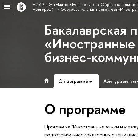
НИУ ВШЭ в Нижнем Новгороде
Образовательные 
Новгород)
Образовательная программа «Иностран
Бакалаврская 
«Иностранные 
бизнес-коммун
О программе
Абитуриентам
О программе
Программа "Иностранные языки и межку
подготовки высококлассных специалист