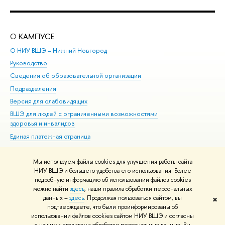
О КАМПУСЕ
ОБ
О НИУ ВШЭ – Нижний Новгород
Бак
Руководство
Маг
Сведения об образовательной организации
Вт
Подразделения
Вы
Версия для слабовидящих
Ку
ВШЭ для людей с ограниченными возможностями
Пр
здоровья и инвалидов
Рег
Единая платежная страница
Яз
Вы
Мы используем файлы cookies для улучшения работы сайта
Обр
НИУ ВШЭ и большего удобства его использования. Более
подробную информацию об использовании файлов cookies
можно найти
здесь
, наши правила обработки персональных
данных –
здесь
. Продолжая пользоваться сайтом, вы
✖
Редактору
подтверждаете, что были проинформированы об
© НИУ ВШЭ 1993–2026
Адреса и контакты
Условия использования
использовании файлов cookies сайтом НИУ ВШЭ и согласны