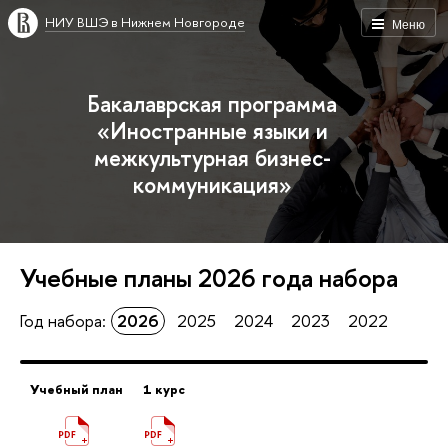
НИУ ВШЭ в Нижнем Новгороде
Меню
Бакалаврская программа
«Иностранные языки и
межкультурная бизнес-
коммуникация»
Учебные планы
2026
года набора
Год набора:
2026
2025
2024
2023
2022
Учебный план
1 курс