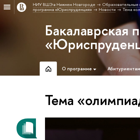
НИУ ВШЭ в Нижнем Новгороде
Образовательные 
программа «Юриспруденция»
Новости
Тема «о
Бакалаврская 
«Юриспруден
О программе
Абитуриента
Тема «олимпи