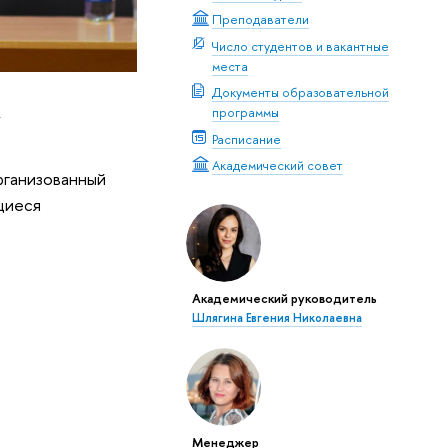
Преподаватели
Число студентов и вакантные
места
ь
Документы образовательной
программы
Расписание
Академический совет
рганизованный
щиеся
Академический руководитель
Шлягина Евгения Николаевна
Менеджер