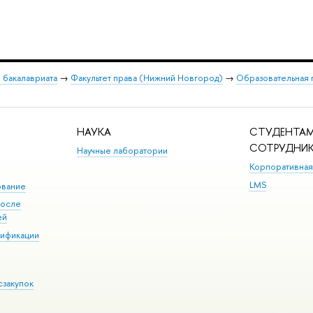
 бакалавриата
→
Факультет права (Нижний Новгород)
→
Образовательная
НАУКА
СТУДЕНТАМ
СОТРУДНИ
Научные лаборатории
Корпоративная
LMS
ование
после
ей
лификации
сзакупок