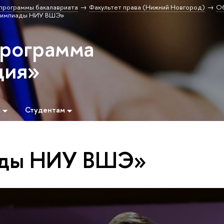
программы бакалавриата
Факультет права (Нижний Новгород)
Об
лимпиады НИУ ВШЭ»
программа
ция»
м
Студентам
ады НИУ ВШЭ»