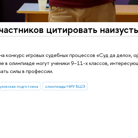
частников цитировать наизуст
на конкурс игровых судебных процессов «Суд да дело», о
ие в олимпиаде могут ученики 9–11-х классов, интересую
ть силы в профессии.
узовская подготовка
олимпиады НИУ ВШЭ