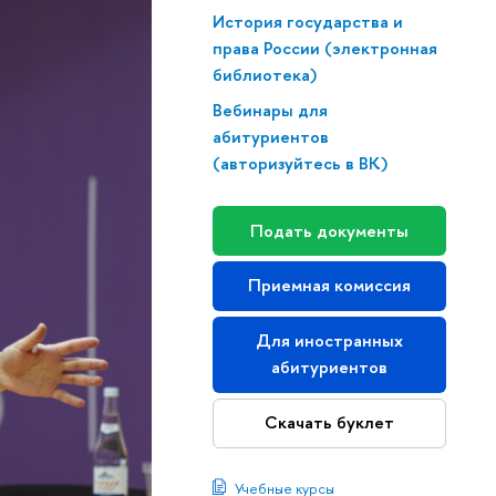
История государства и
права России (электронная
библиотека)
Вебинары для
абитуриентов
(авторизуйтесь в ВК)
Подать документы
Приемная комиссия
Для иностранных
абитуриентов
Скачать буклет
Учебные курсы