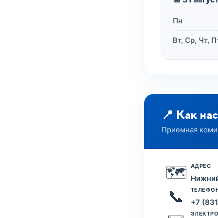
Пн
Вт, Ср, Чт, П
📍 Как нас
Приемная коми
АДРЕС
🗺️
Нижний 
ТЕЛЕФО
📞
+7 (83
ЭЛЕКТРО