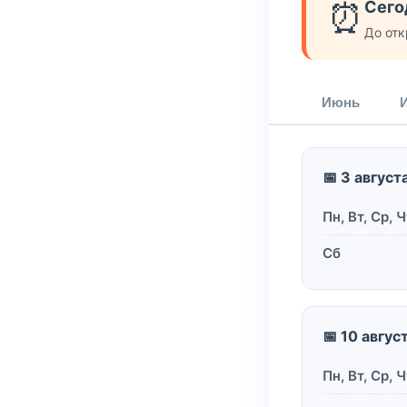
⏰
Сего
До отк
Июнь
📅 3 август
Пн, Вт, Ср, Ч
Сб
📅 10 авгус
Пн, Вт, Ср, Ч