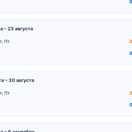
0
та – 23 августа
т, Пт
0
0
та – 30 августа
т, Пт
0
0
та – 6 сентября