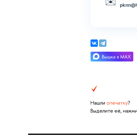
✉️
pknn@h
Нашли
опечатку
?
Выделите её, нажми