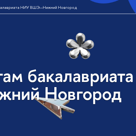
калавриата НИУ ВШЭ—Нижний Новгород
там бакалавриат
жний Новгород