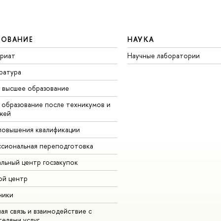
ЗОВАНИЕ
НАУКА
вриат
Научные лаборатории
ратура
 высшее образование
 образование после техникумов и
жей
повышения квалификации
сиональная переподготовка
альный центр госзакупок
ой центр
ники
ая связь и взаимодействие с
телями услуг