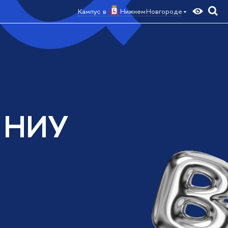
Кампус в
Нижнем Новгороде
а НИУ