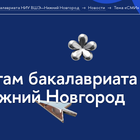
калавриата НИУ ВШЭ—Нижний Новгород
Новости
Тема «СМИ»
там бакалавриат
жний Новгород