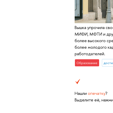
Вышка упрочила сво
МИФИ, МФТИ и други
более высокого сре
более молодого кад
работодателей.
Образование
дост
Нашли
опечатку
?
Выделите её, нажми