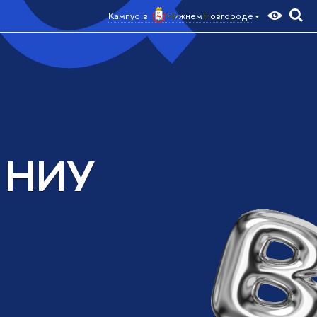
Кампус в
Нижнем Новгороде
а НИУ