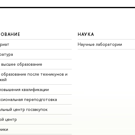
ЗОВАНИЕ
НАУКА
вриат
Научные лаборатории
ратура
 высшее образование
 образование после техникумов и
жей
повышения квалификации
сиональная переподготовка
альный центр госзакупок
ой центр
ники