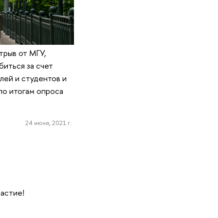
трыв от МГУ,
биться за счет
лей и студентов и
по итогам опроса
24 июня, 2021 г.
частие!