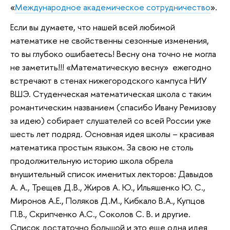
«
Международное академическое сотрудничество
».
Если вы думаете, что нашей всей любимой
математике не свойственны сезонные изменения,
то вы глубоко ошибаетесь! Весну она точно не могла
не заметить!!! «Математическую весну» ежегодно
встречают в стенах нижегородского кампуса НИУ
ВШЭ. Студенческая математическая школа с таким
романтическим названием (спасибо Ивану Ремизову
за идею) собирает слушателей со всей России уже
шесть лет подряд. Основная идея школы – красивая
математика простым языком. За свою не столь
продолжительную историю школа обрела
внушительный список именитых лекторов: Давыдов
А. А., Трещев Д.В., Жиров А. Ю., Ильяшенко Ю. С.,
Миронов А.Е., Поляков Д.М., Кибкало В.А., Купцов
П.В., Скрипченко А.С., Соколов С. В. и другие.
Список достаточно большой и это еще одна идея