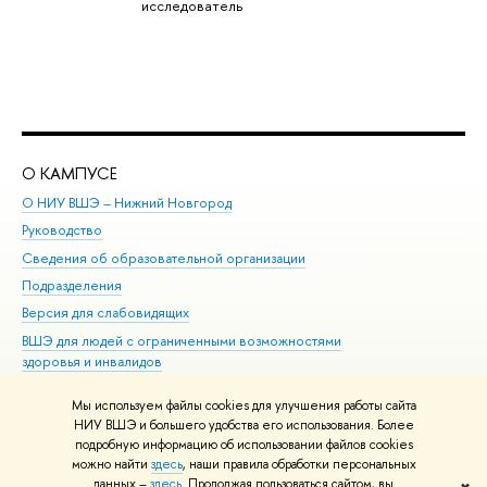
исследователь
О КАМПУСЕ
ОБ
О НИУ ВШЭ – Нижний Новгород
Бак
Руководство
Маг
Сведения об образовательной организации
Вт
Подразделения
Вы
Версия для слабовидящих
Ку
ВШЭ для людей с ограниченными возможностями
Пр
здоровья и инвалидов
Рег
Единая платежная страница
Яз
Мы используем файлы cookies для улучшения работы сайта
Вы
НИУ ВШЭ и большего удобства его использования. Более
подробную информацию об использовании файлов cookies
Обр
можно найти
здесь
, наши правила обработки персональных
данных –
здесь
. Продолжая пользоваться сайтом, вы